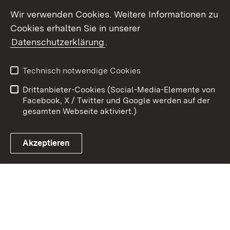
Youtube
Wir verwenden Cookies. Weitere Informationen zu
Cookies erhalten Sie in unserer
Zum 
Datenschutzerklärung
.
Kontakt
Datenschutz
Benutzungshinweise
Erklärung zur
Technisch notwendige Cookies
Barrierefreiheit
Drittanbieter-Cookies (Social-Media-Elemente von
Impressum
Cookies
Facebook, X / Twitter und Google werden auf der
gesamten Webseite aktiviert.)
Akzeptieren
Link zum Landesportal