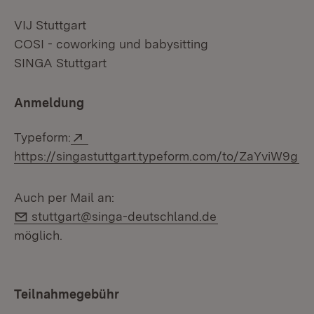
VIJ Stuttgart
COSI - coworking und babysitting
SINGA Stuttgart
Anmeldung
Extern:
Typeform:
(Ö
https://singastuttgart.typeform.com/to/ZaYviW9g
Auch per Mail an:
E-Mail:
stuttgart@singa-deutschland.de
möglich.
Teilnahmegebühr