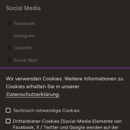
Social Media
Facebook
Instagram
LinkedIn
Social Wall
Youtube
Wir verwenden Cookies. Weitere Informationen zu
Cookies erhalten Sie in unserer
Zum 
Datenschutzerklärung
.
Kontakt
Datenschutz
Benutzungshinweise
Erklärung zur
Technisch notwendige Cookies
Barrierefreiheit
Drittanbieter-Cookies (Social-Media-Elemente von
Impressum
Cookies
Facebook, X / Twitter und Google werden auf der