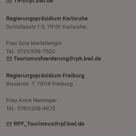
E-Mail:
TIP@rpt.bwl.de
Regierungspräsidium Karlsruhe
Schloßplatz 1-3, 76131 Karlsruhe,
Frau Sina Martellenghi
Tel.: 0721/926-7520
E-Mail:
Tourismusfoerderung@rpk.bwl.de
Regierungspräsidium Freiburg
Bissierstr. 7, 79114 Freiburg
Frau Anna Neininger
Tel.: 0761/208-4672
E-Mail:
RPF_Tourismus@rpf.bwl.de