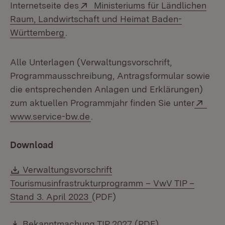
Extern:
Internetseite des
Ministeriums für Ländlichen
Raum, Landwirtschaft und Heimat Baden-
(Öffnet in neuem Fenster)
Württemberg
.
Alle Unterlagen (Verwaltungsvorschrift,
Programmausschreibung, Antragsformular sowie
die entsprechenden Anlagen und Erklärungen)
Exte
zum aktuellen Programmjahr finden Sie unter
(Öffnet in neuem Fenster)
www.service-bw.de
.
Download
Download:
Verwaltungsvorschrift
Tourismusinfrastrukturprogramm – VwV TIP –
(Öffnet in neuem Fenster)
Stand 3. April 2023
(PDF)
Download:
(Öffnet in neue
Bekanntmachung TIP 2027 (PDF)