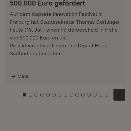
500.000 Euro gefördert
Auf dem Käpsele Innovation Festival in
Freiburg hat Staatssekretär Thomas Dörflinger
heute (16. Juli) einen Förderbescheid in Höhe
von 500.000 Euro an die
Projektverantwortlichen des Digital Hubs
Südbaden übergeben.
Mehr
Zu Kachel: 0
Zu Kachel: 1
Zu Kachel: 2
Zu Kachel: 3
Zu Kachel: 4
Zu Kachel: 5
Zu Kachel: 6
Zu Kachel: 7
Zu Kachel: 8
Zu Kachel: 9
Zu Kachel: 10
Zu Kachel: 11
Zu Kachel: 12
Zu Kachel: 1
Zu Kachel