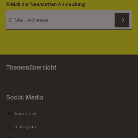
E-Mail zur Newsletter-Anmeldung
News
Themenübersicht
Social Media
Facebook
Instagram