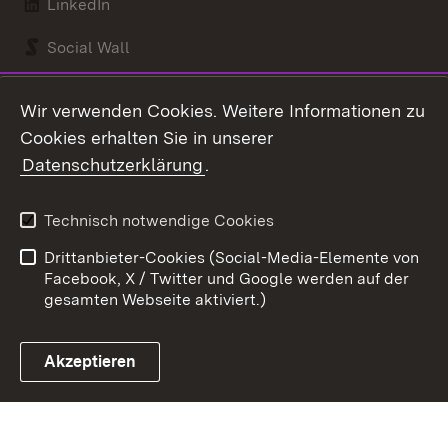
LinkedIn
Social Wall
Youtube
Wir verwenden Cookies. Weitere Informationen zu
Cookies erhalten Sie in unserer
Zum 
Datenschutzerklärung
.
Kontakt
Datenschutz
Benutzungshinweise
Erklärung zur
Technisch notwendige Cookies
Barrierefreiheit
Drittanbieter-Cookies (Social-Media-Elemente von
Impressum
Cookies
Facebook, X / Twitter und Google werden auf der
gesamten Webseite aktiviert.)
Akzeptieren
Link zum Landesportal