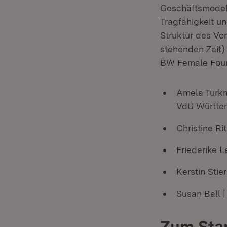
Geschäftsmodel
Tragfähigkeit u
Struktur des Vo
stehenden Zeit)
BW Female Fou
Amela Turkm
VdU Württe
Christine Ri
Friederike L
Kerstin Sti
Susan Ball 
Zum Sta