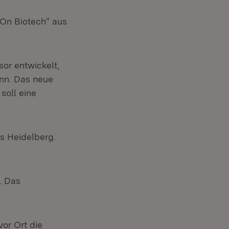
eOn Biotech“ aus
or entwickelt,
nn. Das neue
soll eine
us Heidelberg.
. Das
or Ort die