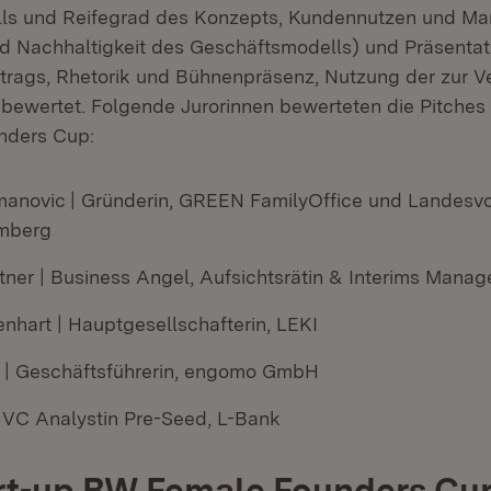
ls und Reifegrad des Konzepts, Kundennutzen und Ma
nd Nachhaltigkeit des Geschäftsmodells) und Präsentati
rtrags, Rhetorik und Bühnenpräsenz, Nutzung der zur 
 bewertet. Folgende Jurorinnen bewerteten die Pitches
nders Cup:
anovic | Gründerin, GREEN FamilyOffice und Landesvo
mberg
ttner | Business Angel, Aufsichtsrätin & Interims Manag
enhart | Hauptgesellschafterin, LEKI
er | Geschäftsführerin, engomo GmbH
| VC Analystin Pre-Seed, L-Bank
rt-up BW Female Founders Cu