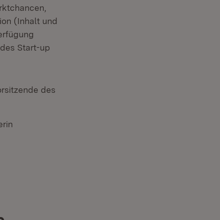
rktchancen,
on (Inhalt und
Verfügung
 des Start-up
rsitzende des
erin
p