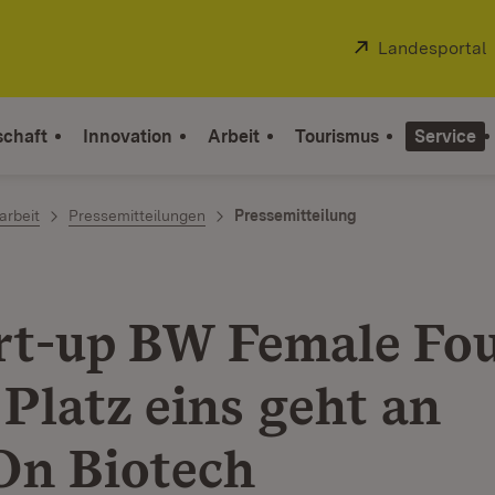
Extern:
Landesportal
schaft
Innovation
Arbeit
Tourismus
Service
arbeit
Pressemitteilungen
Pressemitteilung
art-up BW Female Fo
 Platz eins geht an
On Biotech