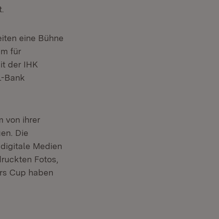
.
Zeiten eine Bühne
m für
it der IHK
L-Bank
m von ihrer
en. Die
digitale Medien
druckten Fotos,
ers Cup haben