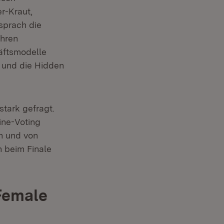
r-Kraut,
 sprach die
ihren
häftsmodelle
d und die Hidden
tark gefragt.
ine-Voting
en und von
n beim Finale
Female