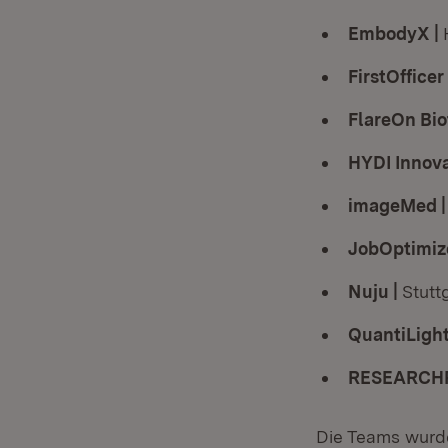
EmbodyX |
FirstOfficer
FlareOn Bio
HYDI Innov
imageMed 
JobOptimiz
Nuju |
Stutt
QuantiLight
RESEARCH
Die Teams wurde