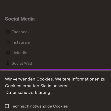
Social Media
Facebook
Instagram
LinkedIn
Social Wall
Youtube
Wir verwenden Cookies. Weitere Informationen zu
Cookies erhalten Sie in unserer
Zum 
Datenschutzerklärung
.
Kontakt
Datenschutz
Benutzungshinweise
Erklärung zur
Technisch notwendige Cookies
Barrierefreiheit