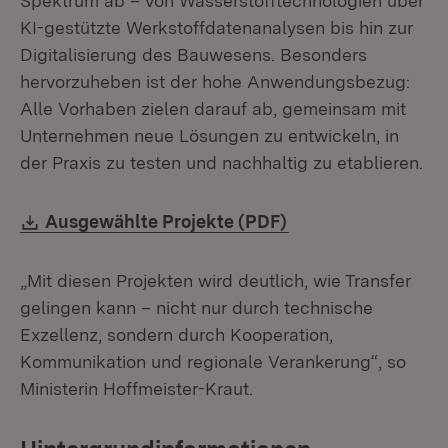
Spektrum ab – von Wasserstofftechnologien über
KI-gestützte Werkstoffdatenanalysen bis hin zur
Digitalisierung des Bauwesens. Besonders
hervorzuheben ist der hohe Anwendungsbezug:
Alle Vorhaben zielen darauf ab, gemeinsam mit
Unternehmen neue Lösungen zu entwickeln, in
der Praxis zu testen und nachhaltig zu etablieren.
Download:
(Öffnet in neuem F
Ausgewählte Projekte (PDF)
„Mit diesen Projekten wird deutlich, wie Transfer
gelingen kann – nicht nur durch technische
Exzellenz, sondern durch Kooperation,
Kommunikation und regionale Verankerung“, so
Ministerin Hoffmeister-Kraut.