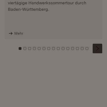
viertägige Handwerkssommertour durch
Baden-Württemberg.
Mehr
Zu Kachel: 0
Zu Kachel: 1
Zu Kachel: 2
Zu Kachel: 3
Zu Kachel: 4
Zu Kachel: 5
Zu Kachel: 6
Zu Kachel: 7
Zu Kachel: 8
Zu Kachel: 9
Zu Kachel: 10
Zu Kachel: 11
Zu Kachel: 12
Zu Kachel: 1
Zu Kachel