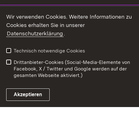
Youtube
Wir verwenden Cookies. Weitere Informationen zu
Cookies erhalten Sie in unserer
Zum 
Datenschutzerklärung
.
Kontakt
Datenschutz
Benutzungshinweise
Erklärung zur
Technisch notwendige Cookies
Barrierefreiheit
Drittanbieter-Cookies (Social-Media-Elemente von
Impressum
Cookies
Facebook, X / Twitter und Google werden auf der
gesamten Webseite aktiviert.)
Akzeptieren
Link zum Landesportal