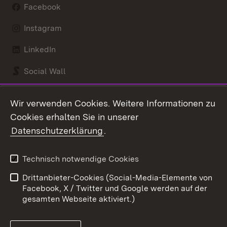
Facebook
Instagram
LinkedIn
Social Wall
Youtube
Wir verwenden Cookies. Weitere Informationen zu
Cookies erhalten Sie in unserer
Zum 
Datenschutzerklärung
.
Kontakt
Datenschutz
Benutzungshinweise
Erklärung zur
Technisch notwendige Cookies
Barrierefreiheit
Drittanbieter-Cookies (Social-Media-Elemente von
Impressum
Cookies
Facebook, X / Twitter und Google werden auf der
gesamten Webseite aktiviert.)