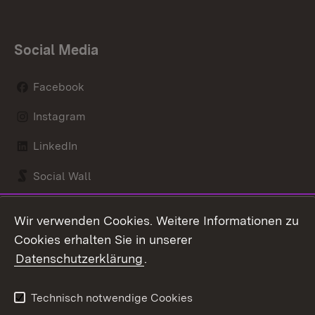
Social Media
Facebook
Instagram
LinkedIn
Social Wall
Youtube
Wir verwenden Cookies. Weitere Informationen zu
Cookies erhalten Sie in unserer
Zum 
Datenschutzerklärung
.
Kontakt
Datenschutz
Benutzungshinweise
Erklärung zur
Technisch notwendige Cookies
Barrierefreiheit