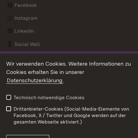
Facebook
Instagram
LinkedIn
Social Wall
Youtube
Wir verwenden Cookies. Weitere Informationen zu
Cookies erhalten Sie in unserer
Zum 
Datenschutzerklärung
.
Kontakt
Datenschutz
Benutzungshinweise
Erklärung zur
Technisch notwendige Cookies
Barrierefreiheit
Drittanbieter-Cookies (Social-Media-Elemente von
Impressum
Cookies
Facebook, X / Twitter und Google werden auf der
gesamten Webseite aktiviert.)