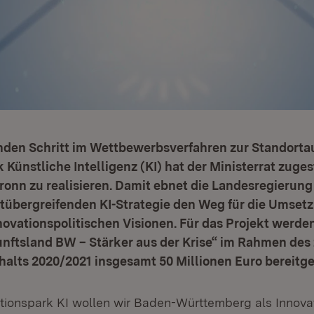
nden Schritt im Wettbewerbsverfahren zur Standorta
 Künstliche Intelligenz (KI) hat der Ministerrat zuge
bronn zu realisieren. Damit ebnet die Landesregierun
tübergreifenden KI-Strategie den Weg für die Umsetz
ovationspolitischen Visionen. Für das Projekt werden
nftsland BW – Stärker aus der Krise“ im Rahmen des
lts 2020/2021 insgesamt 50 Millionen Euro bereitges
tionspark KI wollen wir Baden-Württemberg als Innova