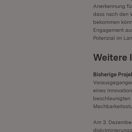
Anerkennung für 
dass nach den 
bekommen könne
Engagement ausg
Potenzial im La
Weitere 
Bisherige Proje
Vorausgegangen
eines Innovatio
beschleunigten
Machbarkeitsstu
Am 3. Dezember
diskriminierung