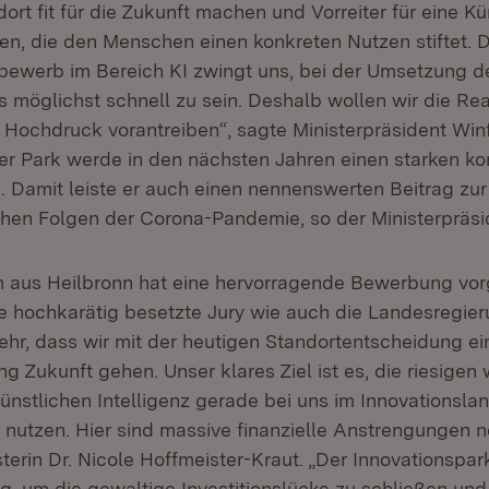
ort fit für die Zukunft machen und Vorreiter für eine Kü
den, die den Menschen einen konkreten Nutzen stiftet. D
bewerb im Bereich KI zwingt uns, bei der Umsetzung d
s möglichst schnell zu sein. Deshalb wollen wir die Rea
t Hochdruck vorantreiben“, sagte Ministerpräsident Win
r Park werde in den nächsten Jahren einen starken ko
. Damit leiste er auch einen nennenswerten Beitrag z
ichen Folgen der Corona-Pandemie, so der Ministerpräsi
 aus Heilbronn hat eine hervorragende Bewerbung vor
e hochkarätig besetzte Jury wie auch die Landesregier
sehr, dass wir mit der heutigen Standortentscheidung e
ung Zukunft gehen. Unser klares Ziel ist es, die riesigen 
Künstlichen Intelligenz gerade bei uns im Innovationsl
nutzen. Hier sind massive finanzielle Anstrengungen nö
terin Dr. Nicole Hoffmeister-Kraut. „Der Innovationspark
g, um die gewaltige Investitionslücke zu schließen und