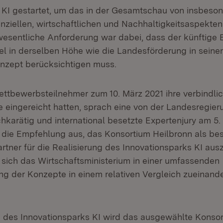
 KI gestartet, um das in der Gesamtschau von insbeso
nanziellen, wirtschaftlichen und Nachhaltigkeitsaspekt
 wesentliche Anforderung war dabei, dass der künftige 
el in derselben Höhe wie die Landesförderung in sein
nzept berücksichtigen muss.
tbewerbsteilnehmer zum 10. März 2021 ihre verbindli
eingereicht hatten, sprach eine von der Landesregier
hkarätig und international besetzte Expertenjury am 5. 
 die Empfehlung aus, das Konsortium Heilbronn als be
artner für die Realisierung des Innovationsparks KI aus
sich das Wirtschaftsministerium in einer umfassenden
 der Konzepte in einem relativen Vergleich zueinand
g des Innovationsparks KI wird das ausgewählte Konsor