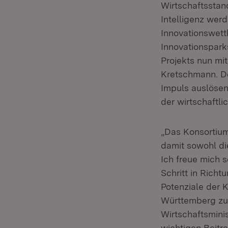
Wirtschaftsstand
Intelligenz wer
Innovationswett
Innovationspark
Projekts nun mi
Kretschmann. De
Impuls auslösen
der wirtschaftl
„Das Konsortium
damit sowohl di
Ich freue mich 
Schritt in Richt
Potenziale der 
Württemberg zu 
Wirtschaftsminis
wichtigen Beitra