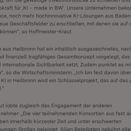
kraft für ‚KI – made in BW‘. Unsere Unternehmen be
ance, noch mehr hochinnovative KI-Lösungen aus Bade
eue Geschäftsfelder zu erschließen, mit denen sie auf
 können“, so Hoffmeister-Kraut.
 aus Heilbronn hat ein inhaltlich ausgezeichnetes, nac
und finanziell tragfähiges Gesamtkonzept vorgelegt, das
internationale Sichtbarkeit setzt. Zudem punktet es mi
, so die Wirtschaftsministerin. „Ich bin fest davon übe
 KI in Heilbronn wird ein Schlüsselprojekt, das auf das
.“
ut lobte zugleich das Engagement der anderen
nehmer: „Die vier teilnehmenden Konsortien aus fast al
ben innerhalb kürzester Zeit und unter erschwerten
ngen Großes geleistet. Allen Beteiligten gebührt all