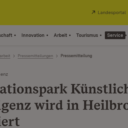
Extern:
Landesportal
schaft
Innovation
Arbeit
Tourismus
Service
arbeit
Pressemitteilungen
Pressemitteilung
genz
ationspark Künstlic
ligenz wird in Heilb
iert