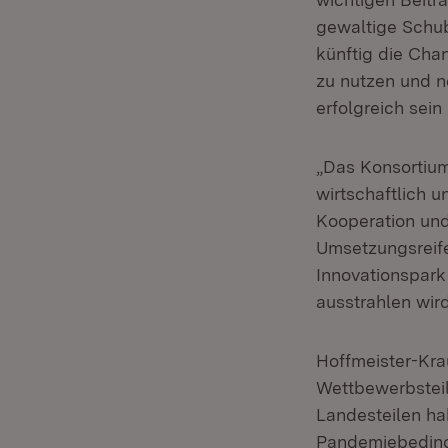
gewaltige Schub
künftig die Ch
zu nutzen und n
erfolgreich sein
„Das Konsortium
wirtschaftlich 
Kooperation und 
Umsetzungsreife“
Innovationspark
ausstrahlen wird
Hoffmeister-Kra
Wettbewerbsteil
Landesteilen ha
Pandemiebedingu