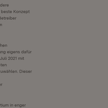
ndere
en beste Konzept
Betreiber
em
chen
ung eigens dafür
Juli 2021 mit
sten
zuwählen. Dieser
er
tium in enger