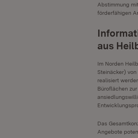
Abstimmung mit
förderfähigen A
Informa
aus Heil
Im Norden Heilb
Steinäcker) von
realisiert werde
Büroflächen zur
ansiedlungswill
Entwicklungspro
Das Gesamtkonze
Angebote potent