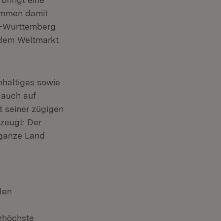
kommen damit
n-Württemberg
 dem Weltmarkt
hhaltiges sowie
 auch auf
t seiner zügigen
rzeugt: Der
 ganze Land
len
erhöchste