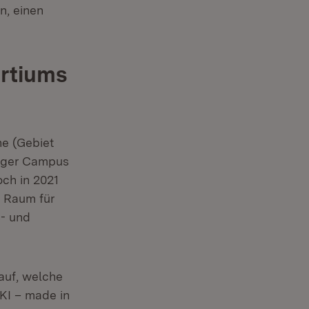
n, einen
rtiums
he (Gebiet
rtiger Campus
och in 2021
r Raum für
s- und
auf, welche
KI – made in