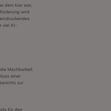
ei dem klar war,
förderung wird
eeindruckendes
viel KI-
die Machbarkeit
luss einer
erichts zur
rts für den