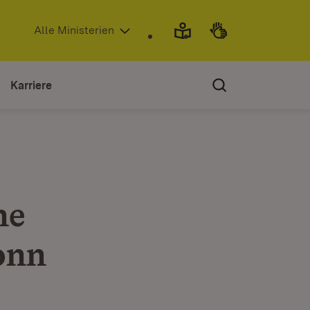
(Öffnet in neuem Fenster)
Alle Ministerien
Karriere
he
ronn