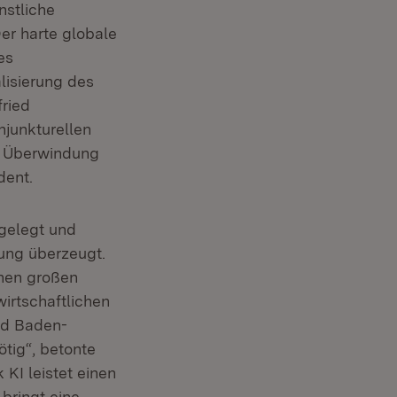
nstliche
er harte globale
es
lisierung des
fried
njunkturellen
ur Überwindung
dent.
gelegt und
ung überzeugt.
inen großen
wirtschaftlichen
and Baden-
tig“, betonte
 KI leistet einen
 bringt eine