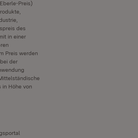
Eberle-Preis)
rodukte,
ustrie,
spreis des
it in einer
eren
em Preis werden
bei der
Anwendung
ittelständische
s in Höhe von
gsportal