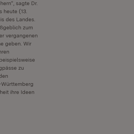
ern“, sagte Dr.
s heute (13.
is des Landes.
aßgeblich zum
der vergangenen
ne geben. Wir
hren
beispielsweise
ngpässe zu
 den
n-Württemberg
eit ihre Ideen