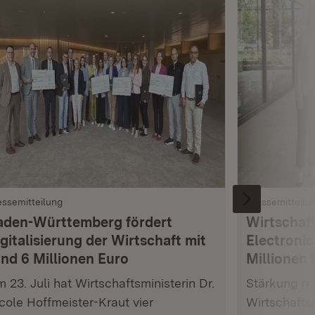
essemitteilung
Pressemitteilu
aden-Württemberg fördert
Wirtschaft
gitalisierung der Wirtschaft mit
Electronic
und 6 Millionen Euro
Millionen 
 23. Juli hat Wirtschaftsministerin Dr.
Stärkung res
cole Hoffmeister-Kraut vier
Wirtschafts