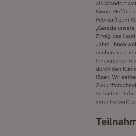
als Standort we
Nicole Hoffmeist
Februar) zum St
„Gerade unsere
Erfolg des Land
Jahre. Ihnen wo
suchen auch in 
Innovationen ma
durch den Klima
lösen. Wir setze
Zukunftstechno
zu halten. Dafü
vorantreiben“, s
Teilnah