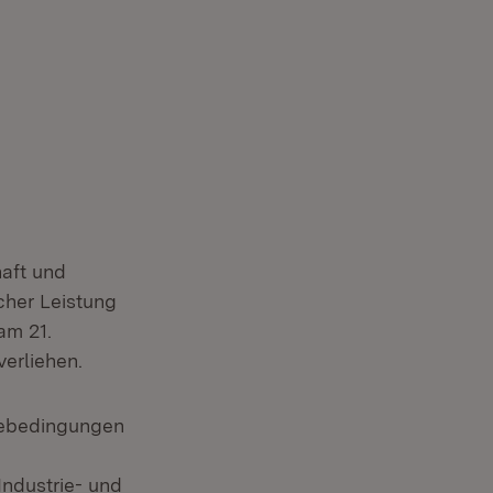
aft und
cher Leistung
am 21.
verliehen.
mebedingungen
xtern:
ndustrie- und