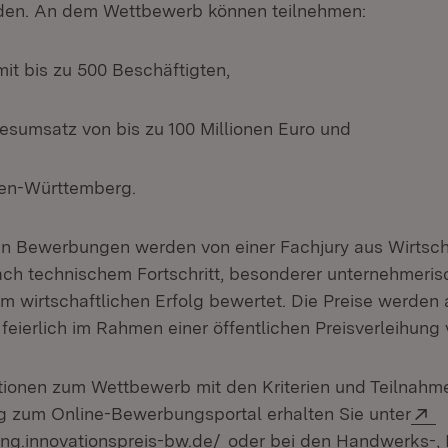
rden. An dem Wettbewerb können teilnehmen:
it bis zu 500 Beschäftigten,
resumsatz von bis zu 100 Millionen Euro und
aden-Württemberg.
en Bewerbungen werden von einer Fachjury aus Wirtsch
ch technischem Fortschritt, besonderer unternehmeris
m wirtschaftlichen Erfolg bewertet. Die Preise werden 
eierlich im Rahmen einer öffentlichen Preisverleihung 
tionen zum Wettbewerb mit den Kriterien und Teilnah
E
 zum Online-Bewerbungsportal erhalten Sie unter
(Öffnet in neuem Fenster)
ng.innovationspreis-bw.de/
oder bei den Handwerks-, I