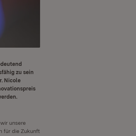
bedeutend
fähig zu sein
. Nicole
novationspreis
werden.
n
wir unsere
 für die Zukunft