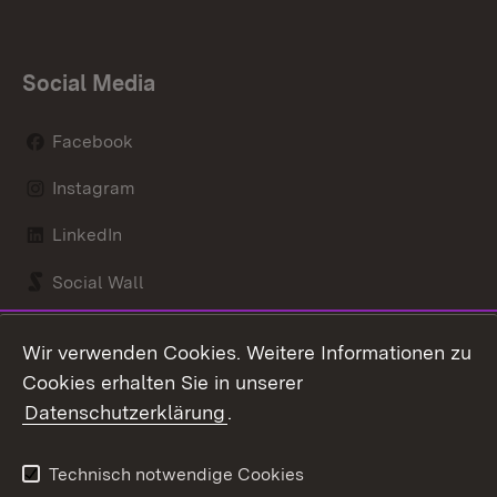
Social Media
Facebook
Instagram
LinkedIn
Social Wall
Youtube
Wir verwenden Cookies. Weitere Informationen zu
Cookies erhalten Sie in unserer
Zum 
Datenschutzerklärung
.
Kontakt
Datenschutz
Benutzungshinweise
Erklärung zur
Technisch notwendige Cookies
Barrierefreiheit