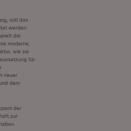
g, soll das
itet werden.
pielt die
ine moderne,
tur, wie sie
raussetzung für
e
n neuer
 und dem
ozent der
haft zur
haben.