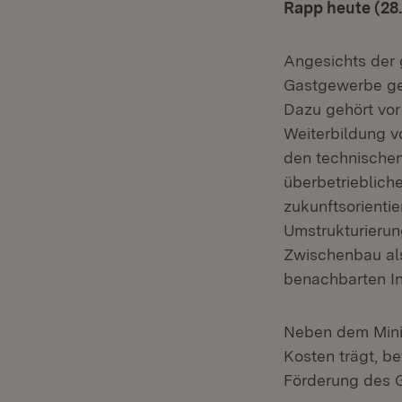
Rapp heute (28.
Angesichts der 
Gastgewerbe ges
Dazu gehört vor
Weiterbildung v
den technischen
überbetriebliche
zukunftsorienti
Umstrukturieru
Zwischenbau al
benachbarten In
Neben dem Minis
Kosten trägt, b
Förderung des 