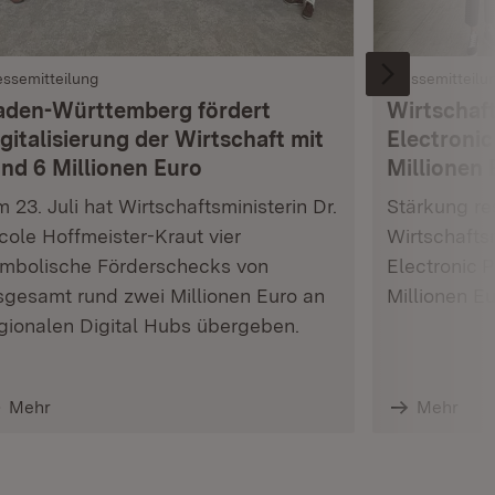
essemitteilung
Pressemitteilu
aden-Württemberg fördert
Wirtschaft
gitalisierung der Wirtschaft mit
Electronic
und 6 Millionen Euro
Millionen 
 23. Juli hat Wirtschaftsministerin Dr.
Stärkung res
cole Hoffmeister-Kraut vier
Wirtschafts
mbolische Förderschecks von
Electronic 
sgesamt rund zwei Millionen Euro an
Millionen E
gionalen Digital Hubs übergeben.
Mehr
Mehr