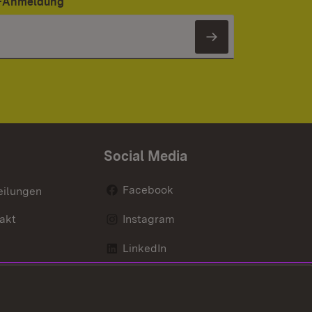
er-Anmeldung
Newsletter 
Social Media
Facebook
eilungen
akt
Instagram
LinkedIn
Social Wall
Youtube