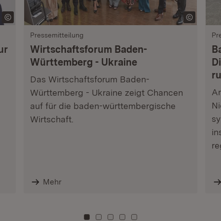
Pressemitteilung
Pr
ur
Wirtschaftsforum Baden-
B
Württemberg - Ukraine
Di
r
Das Wirtschaftsforum Baden-
Am
Württemberg - Ukraine zeigt Chancen
Ni
auf für die baden-württembergische
sy
Wirtschaft.
in
re
Mehr
Zu Kachel: 0
Zu Kachel: 3
Zu Kachel: 6
Zu Kachel: 9
Zu Kachel: 12