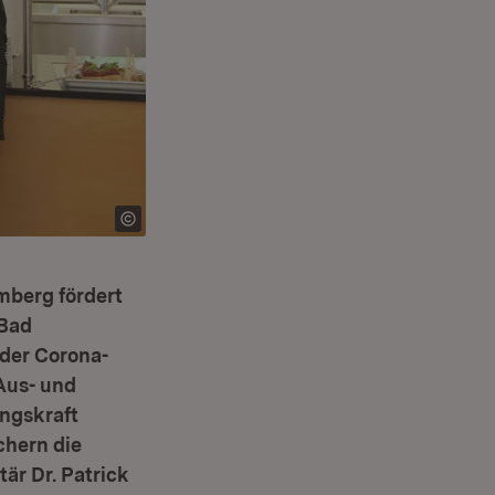
mberg fördert
 Bad
 der Corona-
Aus- und
ungskraft
chern die
är Dr. Patrick