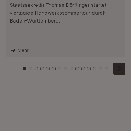
Staatssekretär Thomas Dörflinger startet
viertägige Handwerkssommertour durch
Baden-Württemberg.
Mehr
Zu Kachel: 0
Zu Kachel: 1
Zu Kachel: 2
Zu Kachel: 3
Zu Kachel: 4
Zu Kachel: 5
Zu Kachel: 6
Zu Kachel: 7
Zu Kachel: 8
Zu Kachel: 9
Zu Kachel: 10
Zu Kachel: 11
Zu Kachel: 12
Zu Kachel: 1
Zu Kachel