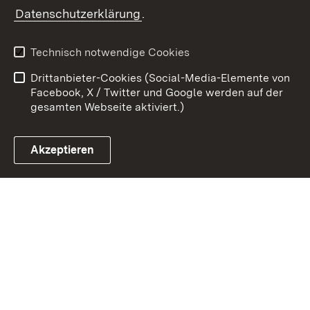
Zum 
Datenschutzerklärung
.
Kontakt
Datenschutz
Benutzungshinweise
Erklärung zur
Technisch notwendige Cookies
Barrierefreiheit
Drittanbieter-Cookies (Social-Media-Elemente von
Impressum
Cookies
Facebook, X / Twitter und Google werden auf der
gesamten Webseite aktiviert.)
Akzeptieren
Link zum Landesportal