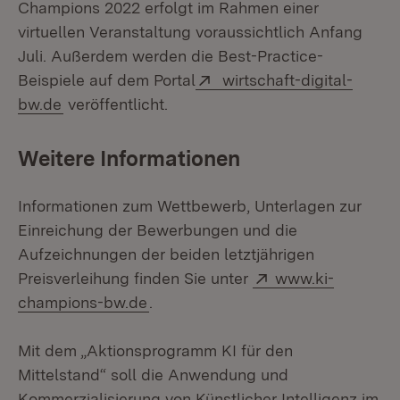
Champions 2022 erfolgt im Rahmen einer
virtuellen Veranstaltung voraussichtlich Anfang
Juli. Außerdem werden die Best-Practice-
Extern:
Beispiele auf dem Portal
wirtschaft-digital-
(Öffnet in neuem Fenster)
bw.de
veröffentlicht.
Weitere Informationen
Informationen zum Wettbewerb, Unterlagen zur
Einreichung der Bewerbungen und die
Aufzeichnungen der beiden letztjährigen
Extern:
Preisverleihung finden Sie unter
www.ki-
(Öffnet in neuem Fenster)
champions-bw.de
.
Mit dem „Aktionsprogramm KI für den
Mittelstand“ soll die Anwendung und
Kommerzialisierung von Künstlicher Intelligenz im