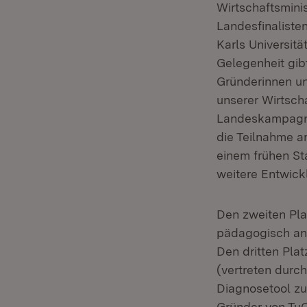
Wirtschaftsminis
Landesfinaliste
Karls Universit
Gelegenheit gibt
Gründerinnen un
unserer Wirtscha
Landeskampagne 
die Teilnahme a
einem frühen Sta
weitere Entwick
Den zweiten Pla
pädagogisch an
Den dritten Plat
(vertreten durc
Diagnosetool zu
Gründer von Tu