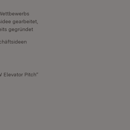
 Wettbewerbs
idee gearbeitet,
eits gegründet
chäftsideen
 Elevator Pitch“
: