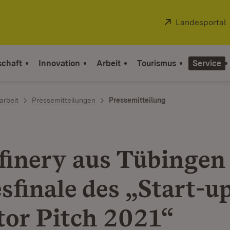
Extern:
Landesportal
schaft
Innovation
Arbeit
Tourismus
Service
arbeit
Pressemitteilungen
Pressemitteilung
inery aus Tübingen
sfinale des „Start-
tor Pitch 2021“