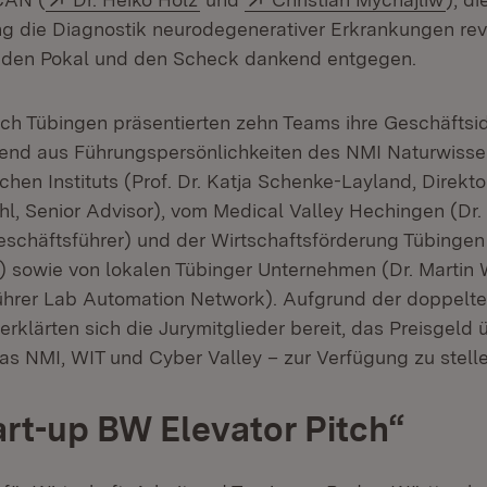
g die Diagnostik neurodegenerativer Erkrankungen rev
 den Pokal und den Scheck dankend entgegen.
tch Tübingen präsentierten zehn Teams ihre Geschäftsid
end aus Führungspersönlichkeiten des NMI Naturwisse
en Instituts (Prof. Dr. Katja Schenke-Layland, Direkto
hl, Senior Advisor), vom Medical Valley Hechingen (Dr.
chäftsführer) und der Wirtschaftsförderung Tübingen 
) sowie von lokalen Tübinger Unternehmen (Dr. Martin 
ührer Lab Automation Network). Aufgrund der doppelt
 erklärten sich die Jurymitglieder bereit, das Preisgeld 
das NMI, WIT und Cyber Valley – zur Verfügung zu stelle
rt-up BW Elevator Pitch“