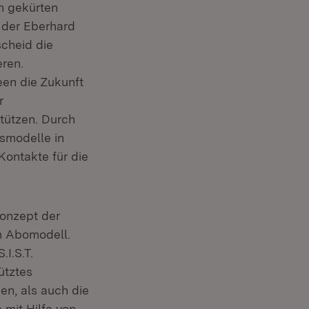
ch gekürten
r der Eberhard
scheid die
eren.
een die Zukunft
r
tützen. Durch
tsmodelle in
Kontakte für die
Konzept der
m Abomodell.
.I.S.T.
ütztes
n, als auch die
net in neuem Fenster)
e mit Hilfe von