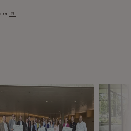
Extern:
nter