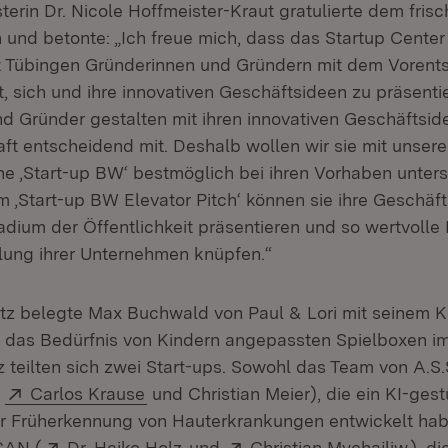
terin Dr. Nicole Hoffmeister-Kraut gratulierte dem fris
n und betonte: „Ich freue mich, dass das Startup Cente
ät Tübingen Gründerinnen und Gründern mit dem Vorent
, sich und ihre innovativen Geschäftsideen zu präsenti
d Gründer gestalten mit ihren innovativen Geschäftsid
ft entscheidend mit. Deshalb wollen wir sie mit unsere
‚Start-up BW‘ bestmöglich bei ihren Vorhaben unters
m ‚Start-up BW Elevator Pitch‘ können sie ihre Geschäf
dium der Öffentlichkeit präsentieren und so wertvolle 
lung ihrer Unternehmen knüpfen.“
tz belegte Max Buchwald von Paul & Lori mit seinem 
 das Bedürfnis von Kindern angepassten Spielboxen i
z teilten sich zwei Start-ups. Sowohl das Team von A.S.S
Extern:
(Öffnet in neuem Fenster)
h
Carlos Krause
und Christian Meier), die ein KI-gest
r Früherkennung von Hauterkrankungen entwickelt habe
Extern:
(Öffnet in neuem Fenster)
Extern:
(Öff
CAN (
Dr. Heiko Holz
und
Christian Mychajliw
), di