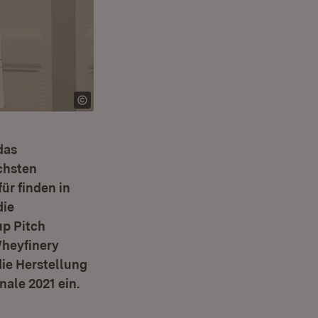
das
chsten
ür finden in
die
up Pitch
Wheyfinery
die Herstellung
nale 2021 ein.