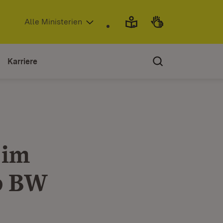
(Öffnet in neuem Fenster)
Alle Ministerien
Karriere
 im
up BW