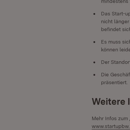
mindestens 1
Das Start-u
nicht länge
befindet si
Es muss sic
können leid
Der Standor
Die Geschäf
präsentiert.
Weitere 
Mehr Infos zum 
www.startupbw.