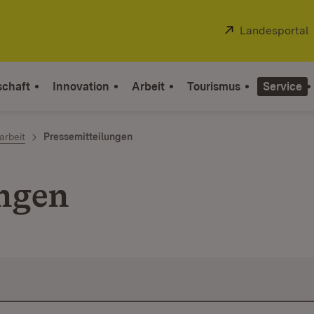
Extern:
Landesportal
schaft
Innovation
Arbeit
Tourismus
Service
arbeit
Pressemitteilungen
ungen