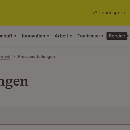
Extern:
Landesportal
schaft
Innovation
Arbeit
Tourismus
Service
arbeit
Pressemitteilungen
ungen