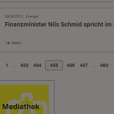
29.06.2011
Energie
Finanzminister Nils Schmid spricht i
Mehr
…
…
1
453
454
455
456
457
Zur le
460