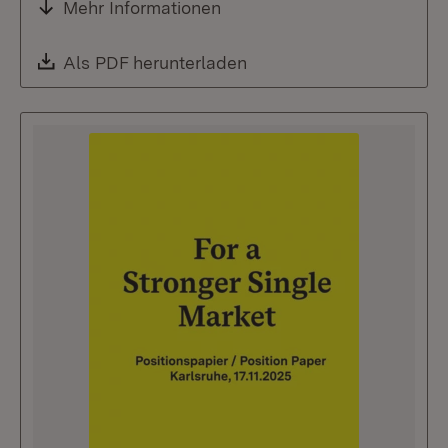
Mehr Informationen
Download:
Als PDF herunterladen
(Öffnet in neuem Fenste