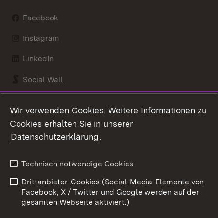
Facebook
Instagram
LinkedIn
Social Wall
Youtube
Wir verwenden Cookies. Weitere Informationen zu
Cookies erhalten Sie in unserer
Zum 
Datenschutzerklärung
.
Kontakt
Datenschutz
Benutzungshinweise
Erklärung zur
Technisch notwendige Cookies
Barrierefreiheit
Drittanbieter-Cookies (Social-Media-Elemente von
Impressum
Cookies
Facebook, X / Twitter und Google werden auf der
gesamten Webseite aktiviert.)