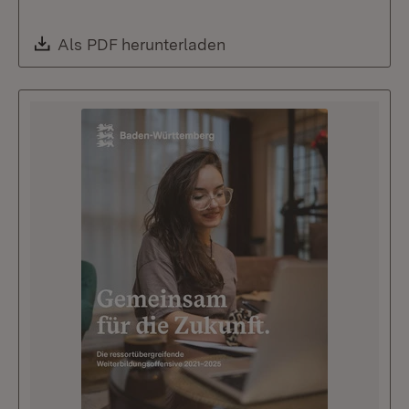
Download:
Als PDF herunterladen
(Öffnet in neuem Fenste