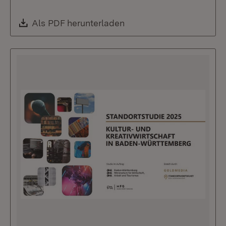
Download:
Als PDF herunterladen
(Öffnet in neuem Fenste