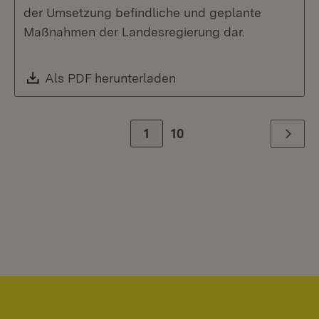
der Umsetzung befindliche und geplante
Maßnahmen der Landesregierung dar.
Download:
Als PDF herunterladen
(Öffnet in neuem Fenste
Zur Seite
1
10
Weiter