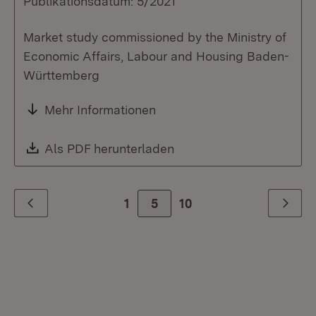
Publikationsdatum: 5/2021
Market study commissioned by the Ministry of
Economic Affairs, Labour and Housing Baden-
Württemberg
Mehr Informationen
Download:
Als PDF herunterladen
(Öffnet in neuem Fenste
1
Zur Seite
5
10
Zurück
Weiter