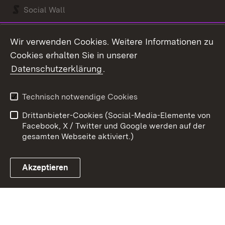
Social Wall
Youtube
Wir verwenden Cookies. Weitere Informationen zu
Cookies erhalten Sie in unserer
Zum 
Datenschutzerklärung
.
Kontakt
Datenschutz
Benutzungshinweise
Erklärung zur
Technisch notwendige Cookies
Barrierefreiheit
Drittanbieter-Cookies (Social-Media-Elemente von
Impressum
Cookies
Facebook, X / Twitter und Google werden auf der
gesamten Webseite aktiviert.)
Akzeptieren
Link zum Landesportal