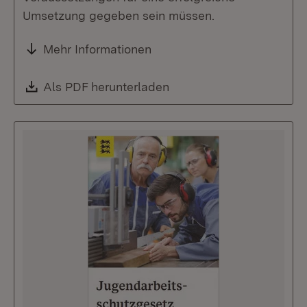
Umsetzung gegeben sein müssen.
Mehr Informationen
Download:
Als PDF herunterladen
(Öffnet in neuem Fenste