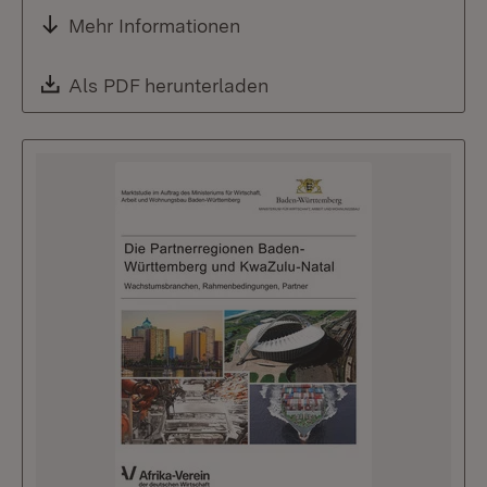
Mehr Informationen
Download:
Als PDF herunterladen
(Öffnet in neuem Fenste