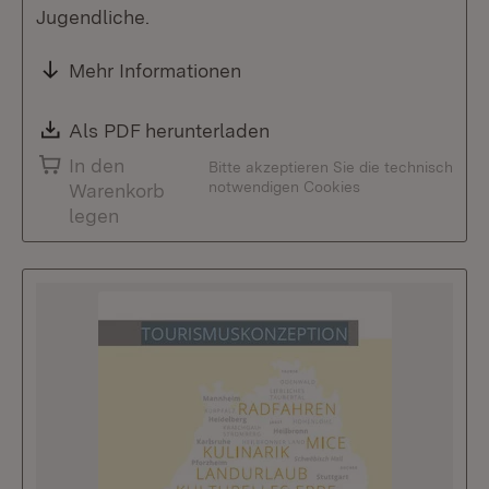
Jugendliche.
Mehr Informationen
Download:
Als PDF herunterladen
(Öffnet in neuem Fenste
In den
Bitte akzeptieren Sie die technisch
notwendigen Cookies
Warenkorb
legen