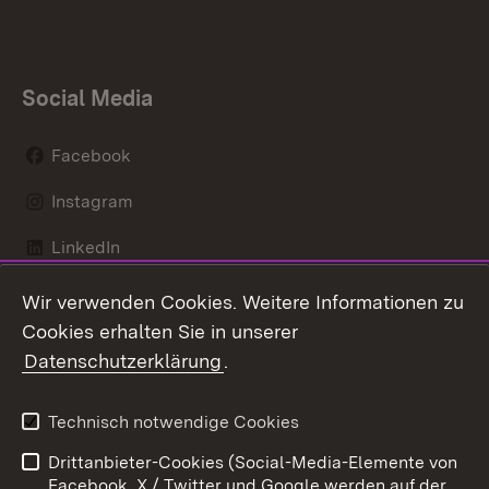
Social Media
Facebook
Instagram
LinkedIn
Social Wall
Wir verwenden Cookies. Weitere Informationen zu
Cookies erhalten Sie in unserer
Youtube
Datenschutzerklärung
.
Zum 
Technisch notwendige Cookies
Kontakt
Datenschutz
Drittanbieter-Cookies (Social-Media-Elemente von
Benutzungshinweise
Erklärung zur
Facebook, X / Twitter und Google werden auf der