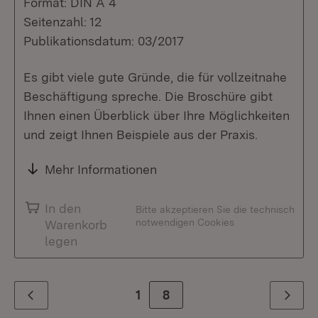
Format: DIN A 4
Seitenzahl: 12
Publikationsdatum: 03/2017
Es gibt viele gute Gründe, die für vollzeitnahe
Beschäftigung spreche. Die Broschüre gibt
Ihnen einen Überblick über Ihre Möglichkeiten
und zeigt Ihnen Beispiele aus der Praxis.
Mehr Informationen
In den
Bitte akzeptieren Sie die technisch
notwendigen Cookies
Warenkorb
legen
1
Zur Seite
8
Zurück
Weiter