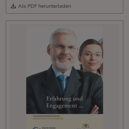
Download:
Als PDF herunterladen
(Öffnet in neuem Fenste