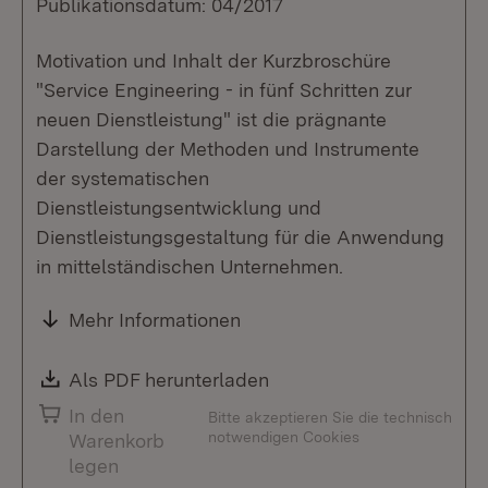
Publikationsdatum: 04/2017
Motivation und Inhalt der Kurzbroschüre
"Service Engineering - in fünf Schritten zur
neuen Dienstleistung" ist die prägnante
Darstellung der Methoden und Instrumente
der systematischen
Dienstleistungsentwicklung und
Dienstleistungsgestaltung für die Anwendung
in mittelständischen Unternehmen.
Mehr Informationen
Download:
Als PDF herunterladen
(Öffnet in neuem Fenste
In den
Bitte akzeptieren Sie die technisch
notwendigen Cookies
Warenkorb
legen