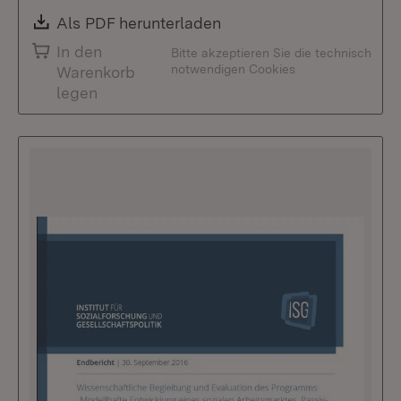
Download:
Als PDF herunterladen
(Öffnet in neuem Fenste
In den
Bitte akzeptieren Sie die technisch
notwendigen Cookies
Warenkorb
legen