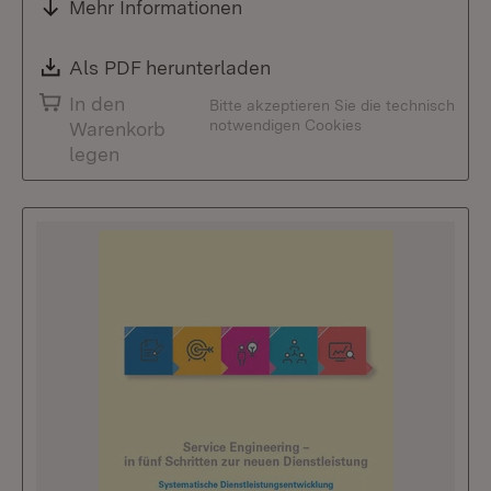
Mehr Informationen
Download:
Als PDF herunterladen
(Öffnet in neuem Fenste
In den
Bitte akzeptieren Sie die technisch
notwendigen Cookies
Warenkorb
legen