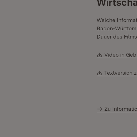
Wirtsch
Welche Informat
Baden-Württemb
Dauer des Films:
Download:
Video in Ge
Download:
Textversion 
Zu Informati