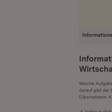
Informatione
Informat
Wirtsch
Welche Aufgabe
darauf gibt der
(Übersetzerin: K
Download:
Video in Ge