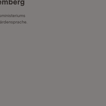
temberg
sministeriums
bärdensprache.
Fenster)