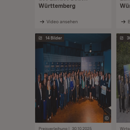
Württemberg
Wür
Video ansehen
B
14 Bilder
3
Preisverleihung
30.10.2025
Wirts