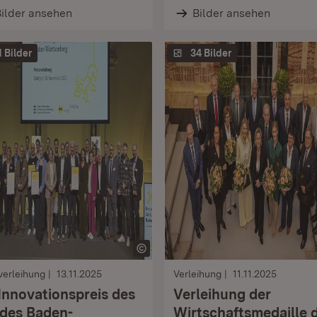
ilder ansehen
Bilder ansehen
1 Bilder
34 Bilder
verleihung
13.11.2025
Verleihung
11.11.2025
 Innovationspreis des
Verleihung der
des Baden-
Wirtschaftsmedaille 