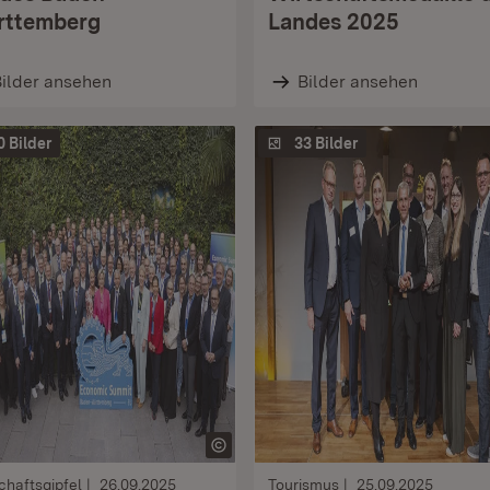
ttemberg
Landes 2025
ilder ansehen
Bilder ansehen
0 Bilder
33 Bilder
chaftsgipfel
26.09.2025
Tourismus
25.09.2025