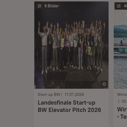
6 Bilder
4
Start-up BW
17.07.2026
Wirts
02
Landesfinale Start-up
Wir
BW Elevator Pitch 2026
- Te