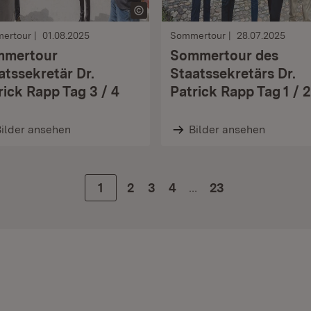
ertour
01.08.2025
Sommertour
28.07.2025
mmertour
Sommertour des
atssekretär Dr.
Staatssekretärs Dr.
rick Rapp Tag 3 / 4
Patrick Rapp Tag 1 / 2
ilder ansehen
Bilder ansehen
…
Zur Seite
1
Zur Seite
2
Zur Seite
3
Zur Seite
4
23