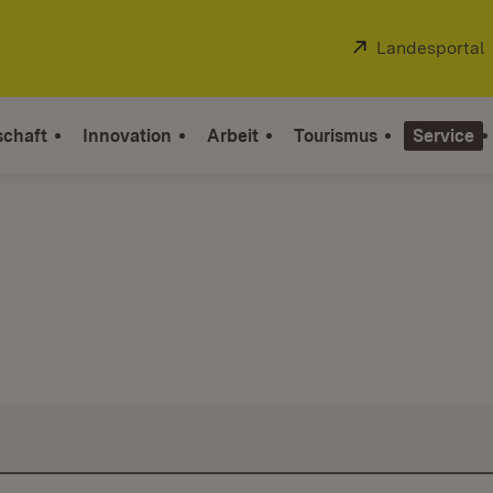
Extern:
Landesportal
schaft
Innovation
Arbeit
Tourismus
Service