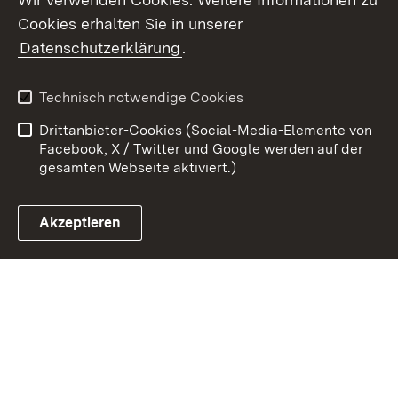
Cookies erhalten Sie in unserer
Zum 
Datenschutzerklärung
.
Kontakt
Datenschutz
Benutzungshinweise
Erklärung zur
Technisch notwendige Cookies
Barrierefreiheit
Drittanbieter-Cookies (Social-Media-Elemente von
Impressum
Cookies
Facebook, X / Twitter und Google werden auf der
gesamten Webseite aktiviert.)
Akzeptieren
Link zum Landesportal