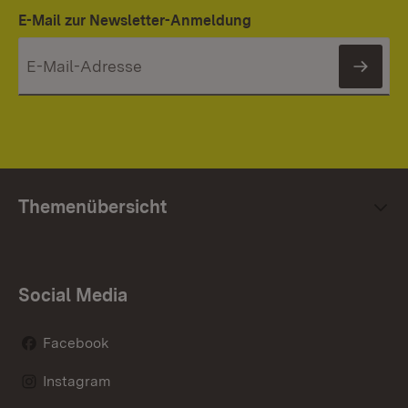
E-Mail zur Newsletter-Anmeldung
News
Themenübersicht
Social Media
Facebook
Instagram