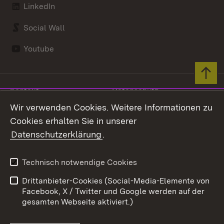
LinkedIn
Social Wall
Youtube
Zum 
Kontakt
Datenschutz
Benutzungshinweise
Wir verwenden Cookies. Weitere Informationen zu
Erklärung zur
Barrierefreiheit
Cookies erhalten Sie in unserer
Datenschutzerklärung
.
Impressum
Cookies
Technisch notwendige Cookies
Drittanbieter-Cookies (Social-Media-Elemente von
Link zum Landesportal
Facebook, X / Twitter und Google werden auf der
gesamten Webseite aktiviert.)