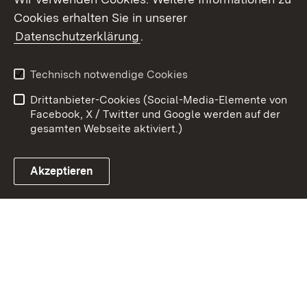
Cookies erhalten Sie in unserer
Zum 
Datenschutzerklärung
.
Kontakt
Datenschutz
Benutzungshinweise
Erklärung zur
Technisch notwendige Cookies
Barrierefreiheit
Drittanbieter-Cookies (Social-Media-Elemente von
Impressum
Cookies
Facebook, X / Twitter und Google werden auf der
gesamten Webseite aktiviert.)
Akzeptieren
Link zum Landesportal