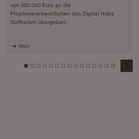
von 500.000 Euro an die
Projektverantwortlichen des Digital Hubs
Südbaden übergeben.
Mehr
Zu Kachel: 0
Zu Kachel: 1
Zu Kachel: 2
Zu Kachel: 3
Zu Kachel: 4
Zu Kachel: 5
Zu Kachel: 6
Zu Kachel: 7
Zu Kachel: 8
Zu Kachel: 9
Zu Kachel: 10
Zu Kachel: 11
Zu Kachel: 12
Zu Kachel: 1
Zu Kachel