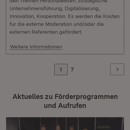
den Themen Personalwesen, strategische
Unternehmensführung, Digitalisierung,
Innovation, Kooperation. Es werden die Kosten
für die externe Moderation und/oder die
externen Referenten gefördert.
Weitere Informationen
Zur Seite
1
7
Weiter
Aktuelles zu Förderprogrammen
und Aufrufen