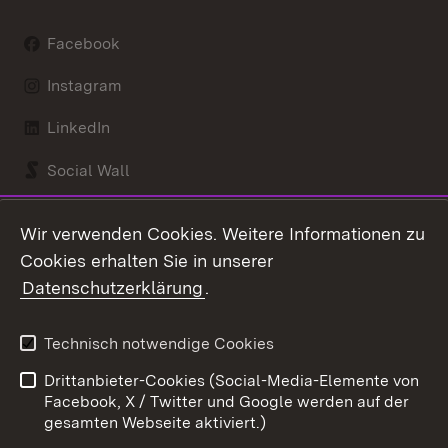
Facebook
Instagram
LinkedIn
Social Wall
Youtube
Wir verwenden Cookies. Weitere Informationen zu
Cookies erhalten Sie in unserer
Zum 
Datenschutzerklärung
.
Kontakt
Datenschutz
Benutzungshinweise
Erklärung zur
Technisch notwendige Cookies
Barrierefreiheit
Drittanbieter-Cookies (Social-Media-Elemente von
Impressum
Cookies
Facebook, X / Twitter und Google werden auf der
gesamten Webseite aktiviert.)