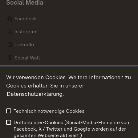
Social Media
Facebook
Instagram
LinkedIn
Social Wall
Youtube
Wir verwenden Cookies. Weitere Informationen zu
Cookies erhalten Sie in unserer
Zum 
Datenschutzerklärung
.
Kontakt
Datenschutz
Benutzungshinweise
Erklärung zur
Technisch notwendige Cookies
Barrierefreiheit
Drittanbieter-Cookies (Social-Media-Elemente von
Impressum
Cookies
Facebook, X / Twitter und Google werden auf der
gesamten Webseite aktiviert.)