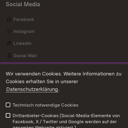
Social Media
Facebook
Instagram
LinkedIn
Social Wall
Youtube
Wir verwenden Cookies. Weitere Informationen zu
Cookies erhalten Sie in unserer
Zum 
Datenschutzerklärung
.
Kontakt
Datenschutz
Benutzungshinweise
Erklärung zur
Technisch notwendige Cookies
Barrierefreiheit
Drittanbieter-Cookies (Social-Media-Elemente von
Impressum
Cookies
Facebook, X / Twitter und Google werden auf der
gesamten Webseite aktiviert.)