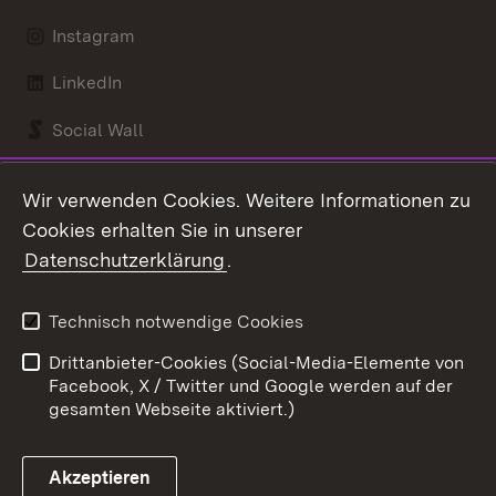
Instagram
LinkedIn
Social Wall
Youtube
Wir verwenden Cookies. Weitere Informationen zu
Cookies erhalten Sie in unserer
Zum 
Datenschutzerklärung
.
Kontakt
Datenschutz
Benutzungshinweise
Erklärung zur
Technisch notwendige Cookies
Barrierefreiheit
Drittanbieter-Cookies (Social-Media-Elemente von
Impressum
Cookies
Facebook, X / Twitter und Google werden auf der
gesamten Webseite aktiviert.)
Akzeptieren
Link zum Landesportal