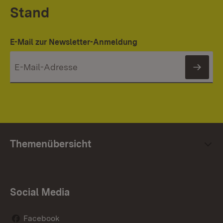
Stand
E-Mail zur Newsletter-Anmeldung
News
Themenübersicht
Social Media
Facebook