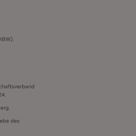
 HBW).
chaftsverband
24.
erg.
iebe des