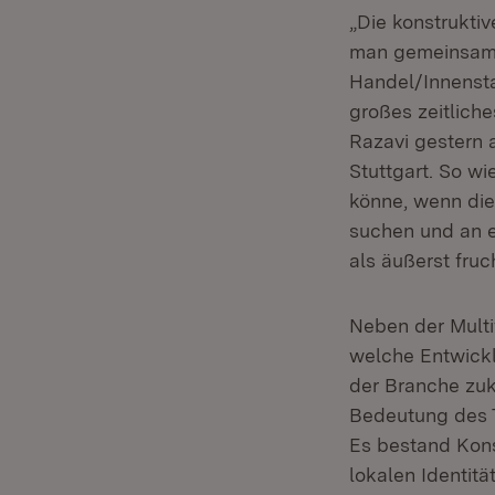
„Die konstruktiv
man gemeinsam v
Handel/Innensta
großes zeitliche
Razavi gestern 
Stuttgart. So wi
könne, wenn di
suchen und an e
als äußerst fruc
Neben der Multi
welche Entwick
der Branche zuk
Bedeutung des To
Es bestand Konse
lokalen Identitä