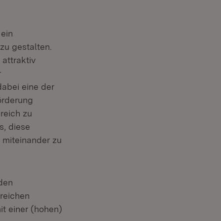
 ein
zu gestalten.
attraktiv
r
dabei eine der
örderung
reich zu
s, diese
 miteinander zu
 den
reichen
t einer (hohen)