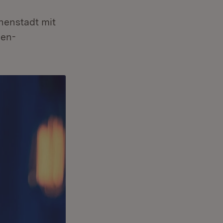
nenstadt mit
den-