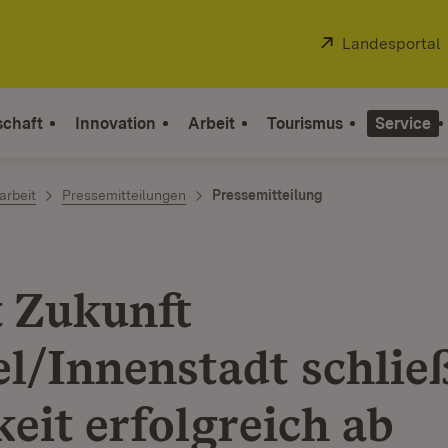
Extern:
Landesportal
schaft
Innovation
Arbeit
Tourismus
Service
arbeit
Pressemitteilungen
Pressemitteilung
t Zukunft
l/Innenstadt schlie
eit erfolgreich ab