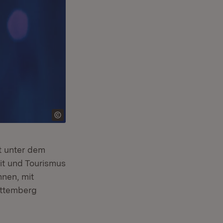
t unter dem
eit und Tourismus
nen, mit
rttemberg