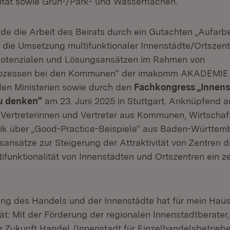
ität sowie Grün-/Park- und Wasserflächen.
e die Arbeit des Beirats durch ein Gutachten „Aufarb
die Umsetzung multifunktionaler Innenstädte/Ortszent
otenzialen und Lösungsansätzen im Rahmen von
rozessen bei den Kommunen“ der imakomm AKADEMI
den Ministerien sowie durch den
Fachkongress „Innens
u denken“
am 23. Juni 2025 in Stuttgart. Anknüpfend 
Vertreterinnen und Vertreter aus Kommunen, Wirtschaf
ik über „Good-Practice-Beispiele“ aus Baden-Württem
ansätze zur Steigerung der Attraktivität von Zentren d
tifunktionalität von Innenstädten und Ortszentren ein ze
ung des Handels und der Innenstädte hat für mein Haus
tät: Mit der Förderung der regionalen Innenstadtberater,
g Zukunft Handel /Innenstadt für Einzelhandelsbetrie