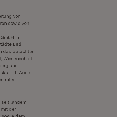
eitung von
ren sowie von
E GmbH im
tädte und
an das Gutachten
t, Wissenschaft
berg und
iskutiert. Auch
ntraler
 seit langem
 mit der
be sowie dem