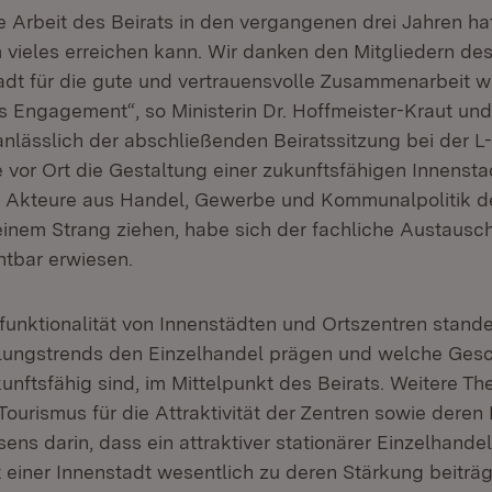
e Arbeit des Beirats in den vergangenen drei Jahren ha
ieles erreichen kann. Wir danken den Mitgliedern des
dt für die gute und vertrauensvolle Zusammenarbeit wi
s Engagement“, so Ministerin Dr. Hoffmeister-Kraut und
anlässlich der abschließenden Beiratssitzung bei der L
e vor Ort die Gestaltung einer zukunftsfähigen Innensta
e Akteure aus Handel, Gewerbe und Kommunalpolitik d
inem Strang ziehen, habe sich der fachliche Austausch
htbar erwiesen.
funktionalität von Innenstädten und Ortszentren stande
lungstrends den Einzelhandel prägen und welche Gesc
unftsfähig sind, im Mittelpunkt des Beirats. Weitere T
urismus für die Attraktivität der Zentren sowie deren E
ns darin, dass ein attraktiver stationärer Einzelhandel 
t einer Innenstadt wesentlich zu deren Stärkung beiträ