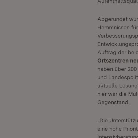
Aufenthaltsqual
Abgerundet wurd
Hemmnissen für 
Verbesserungsp
Entwicklungsp
Auftrag der bei
Ortszentren ne
haben über 200 
und Landespolit
aktuelle Lösungs
hier war die Mul
Gegenstand.
„Die Unterstütz
eine hohe Priori
Intensivberatun