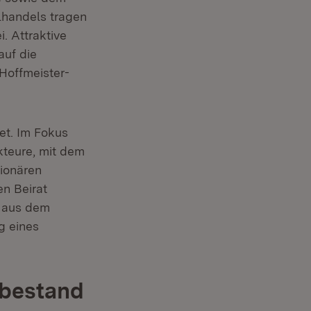
lhandels tragen
. Attraktive
auf die
 Hoffmeister-
tet. Im Fokus
kteure, mit dem
tionären
n Beirat
s aus dem
g eines
 bestand