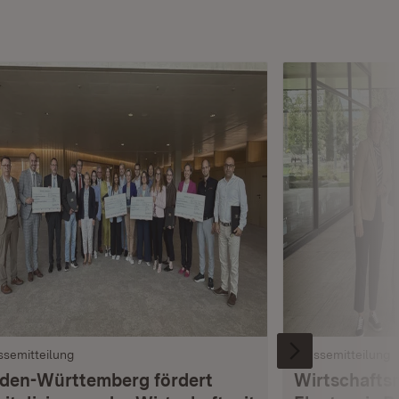
ssemitteilung
Pressemitteilung
den-Württemberg fördert
Wirtschaftsm