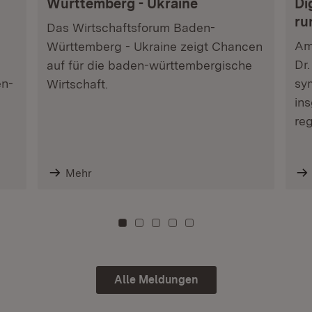
Württemberg - Ukraine
Di
ru
Das Wirtschaftsforum Baden-
Am 
Württemberg - Ukraine zeigt Chancen
Dr.
auf für die baden-württembergische
n-
sy
Wirtschaft.
ins
re
Mehr
Zu Kachel: 0
Zu Kachel: 3
Zu Kachel: 6
Zu Kachel: 9
Zu Kachel: 12
Alle Meldungen