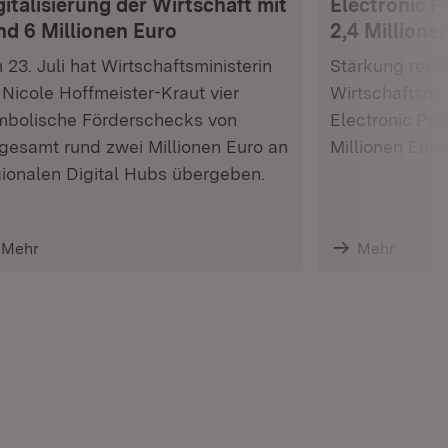
gitalisierung der Wirtschaft mit
Electronic P
nd 6 Millionen Euro
2,4 Millione
23. Juli hat Wirtschaftsministerin
Stärkung resili
 Nicole Hoffmeister-Kraut vier
Wirtschaftsmin
mbolische Förderschecks von
Electronic Pac
gesamt rund zwei Millionen Euro an
Millionen Euro
gionalen Digital Hubs übergeben.
Mehr
Mehr