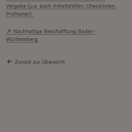
Vergabe (u.a. auch Arbeitshilfen, Checklisten,
Prüfraster)
Extern:
Nachhaltige Beschafftung Baden-
(Öffnet in neuem Fenster)
Württemberg
Zurück zur Übersicht