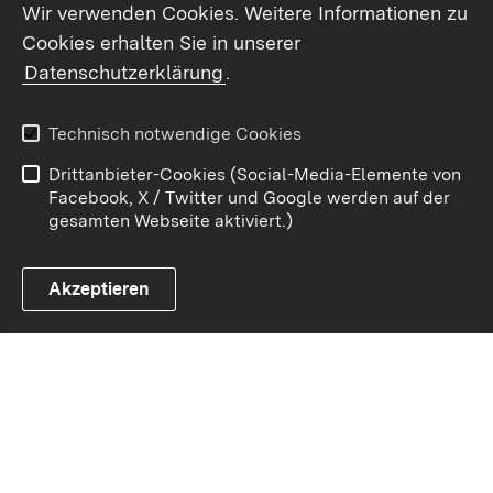
Wir verwenden Cookies. Weitere Informationen zu
Cookies erhalten Sie in unserer
Zum 
Datenschutzerklärung
.
Kontakt
Datenschutz
Benutzungshinweise
Erklärung zur
Technisch notwendige Cookies
Barrierefreiheit
Drittanbieter-Cookies (Social-Media-Elemente von
Impressum
Cookies
Facebook, X / Twitter und Google werden auf der
gesamten Webseite aktiviert.)
Akzeptieren
Link zum Landesportal