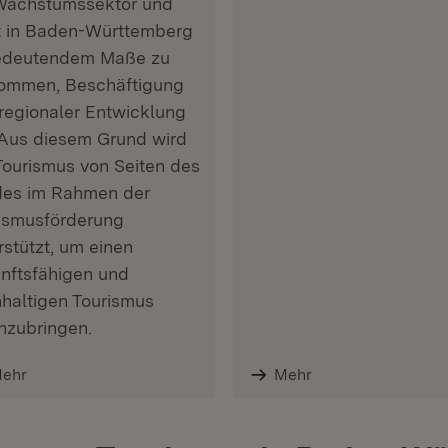
Wachstumssektor und
t in Baden-Württemberg
edeutendem Maße zu
ommen, Beschäftigung
regionaler Entwicklung
 Aus diesem Grund wird
Tourismus von Seiten des
es im Rahmen der
ismusförderung
rstützt, um einen
nftsfähigen und
haltigen Tourismus
nzubringen.
ehr
Mehr