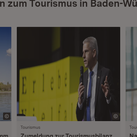
n zum Tourismus in Baden-Wü
Tourismus
Tou
amm
Zumeldung zur Tourismusbilanz
Na