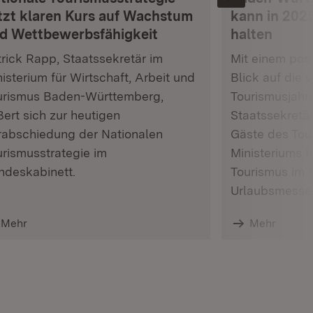
tzt klaren Kurs auf Wachstum
kann in 202
d Wettbewerbsfähigkeit
halten
rick Rapp, Staatssekretär im
Mit einem pos
isterium für Wirtschaft, Arbeit und
Blick auf die
urismus Baden-Württemberg,
Tourismusjahr
ert sich zur heutigen
Staatssekretär
rabschiedung der Nationalen
Gäste des Tou
urismusstrategie im
Ministeriums f
ndeskabinett.
Tourismus im
Urlaubsmesse 
Mehr
Mehr