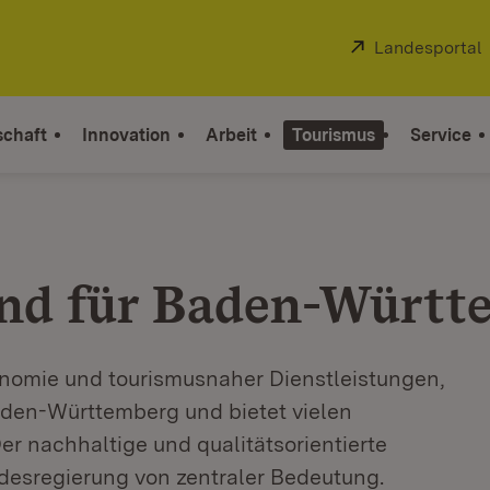
Extern:
Landesportal
schaft
Innovation
Arbeit
Tourismus
Service
und für Baden-Württ
onomie und tourismusnaher Dienstleistungen,
Baden-Württemberg und bietet vielen
r nachhaltige und qualitätsorientierte
ndesregierung von zentraler Bedeutung.