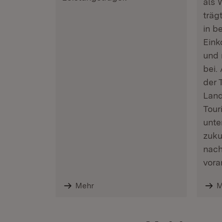
als 
träg
in b
Eink
und 
bei.
der 
Land
Tour
unte
zuku
nach
vora
Mehr
M