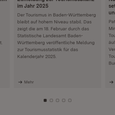
im Jahr 2025
se
un
Der Tourismus in Baden-Württemberg
Pat
bleibt auf hohem Niveau stabil. Das
Min
zeigt die am 18. Februar durch das
To
Statistische Landesamt Baden-
äuß
t.
Württemberg veröffentliche Meldung
Ve
zur Tourismusstatistik für das
To
Kalenderjahr 2025.
Bu
Mehr
Zu Kachel: 0
Zu Kachel: 3
Zu Kachel: 6
Zu Kachel: 9
Zu Kachel: 12