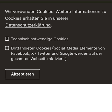
Youtube
Wir verwenden Cookies. Weitere Informationen zu
Cookies erhalten Sie in unserer
Zum 
Datenschutzerklärung
.
Kontakt
Datenschutz
Benutzungshinweise
Erklärung zur
Technisch notwendige Cookies
Barrierefreiheit
Drittanbieter-Cookies (Social-Media-Elemente von
Impressum
Cookies
Facebook, X / Twitter und Google werden auf der
gesamten Webseite aktiviert.)
Akzeptieren
Link zum Landesportal