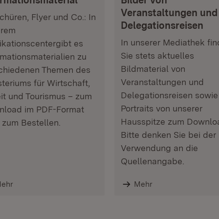
ormationsmaterial
Bilder von
Veranstaltungen und
chüren, Flyer und Co.: In
Delegationsreisen
erem
In unserer Mediathek fi
ikationscentergibt es
Sie stets aktuelles
rmationsmaterialien zu
Bildmaterial von
chiedenen Themen des
Veranstaltungen und
steriums für Wirtschaft,
Delegationsreisen sowie
it und Tourismus – zum
Portraits von unserer
nload im PDF-Format
Hausspitze zum Downlo
 zum Bestellen.
Bitte denken Sie bei der
Verwendung an die
Quellenangabe.
ehr
Mehr