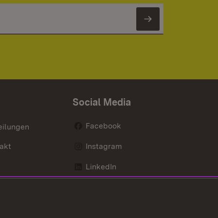
Newsletter 
Social Media
Facebook
eilungen
akt
Instagram
LinkedIn
Social Wall
Youtube