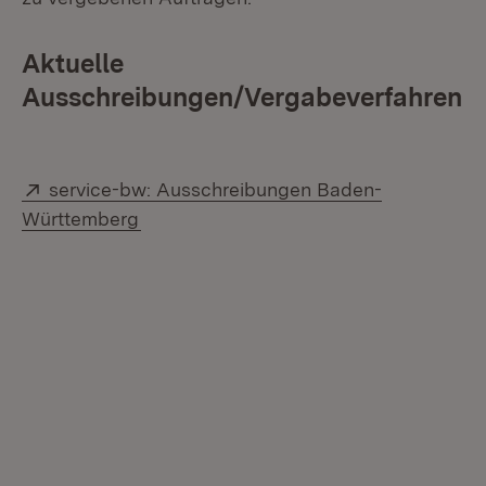
Aktuelle
Ausschreibungen/Vergabeverfahren
Extern:
service-bw: Ausschreibungen Baden-
(Öffnet in neuem Fenster)
Württemberg