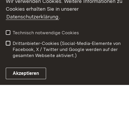
Wir verwenden Cookies. Weitere Informationen zu
Cookies erhalten Sie in unserer
Zum 
Datenschutzerklärung
.
Kontakt
Datenschutz
Benutzungshinweise
Erklärung zur
Technisch notwendige Cookies
Barrierefreiheit
Drittanbieter-Cookies (Social-Media-Elemente von
Impressum
Cookies
Facebook, X / Twitter und Google werden auf der
gesamten Webseite aktiviert.)
Akzeptieren
Link zum Landesportal