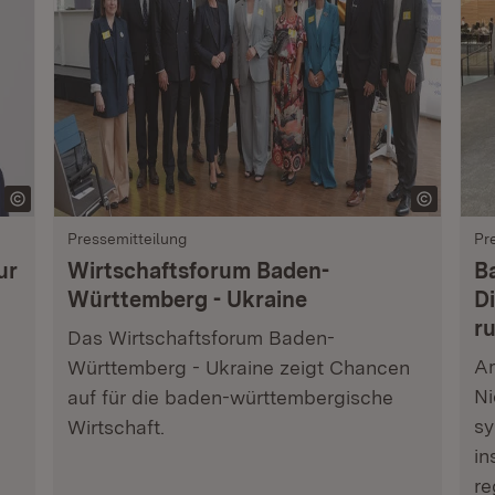
Pressemitteilung
Pr
ur
Wirtschaftsforum Baden-
B
Württemberg - Ukraine
Di
r
Das Wirtschaftsforum Baden-
Am
Württemberg - Ukraine zeigt Chancen
Ni
auf für die baden-württembergische
sy
Wirtschaft.
in
re