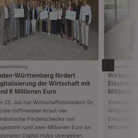
essemitteilung
Pressemitteilu
aden-Württemberg fördert
Wirtschaft
gitalisierung der Wirtschaft mit
Electronic
und 6 Millionen Euro
Millionen 
 23. Juli hat Wirtschaftsministerin Dr.
Stärkung res
cole Hoffmeister-Kraut vier
Wirtschafts
mbolische Förderschecks von
Electronic 
sgesamt rund zwei Millionen Euro an
Millionen E
gionalen Digital Hubs übergeben.