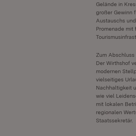
Gelände in Kress
großer Gewinn fü
Austauschs und 
Promenade mit f
Tourismusinfrast
Zum Abschluss d
Der Wirthshof v
modernen Stellp
vielseitiges Url
Nachhaltigkeit 
wie viel Leiden
mit lokalen Betr
regionalen Wert
Staatssekretär.