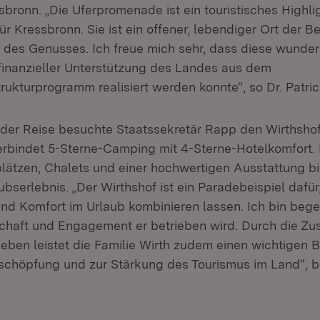
bronn. „Die Uferpromenade ist ein touristisches Highli
r Kressbronn. Sie ist ein offener, lebendiger Ort der 
des Genusses. Ich freue mich sehr, dass diese wunde
inanzieller Unterstützung des Landes aus dem
rukturprogramm realisiert werden konnte“, so Dr. Patri
er Reise besuchte Staatssekretär Rapp den Wirthshof
erbindet 5-Sterne-Camping mit 4-Sterne-Hotelkomfort. 
lätzen, Chalets und einer hochwertigen Ausstattung bie
aubserlebnis. „Der Wirthshof ist ein Paradebeispiel dafür
und Komfort im Urlaub kombinieren lassen. Ich bin begei
schaft und Engagement er betrieben wird. Durch die Z
ieben leistet die Familie Wirth zudem einen wichtigen B
schöpfung und zur Stärkung des Tourismus im Land“, b