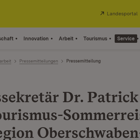
Extern:
Landesportal
schaft
Innovation
Arbeit
Tourismus
Service
arbeit
Pressemitteilungen
Pressemitteilung
ssekretär Dr. Patric
ourismus-Sommerrei
egion Oberschwaben