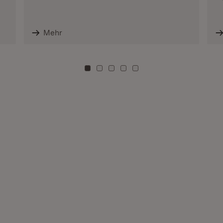
Mehr
Zu Kachel: 0
Zu Kachel: 3
Zu Kachel: 6
Zu Kachel: 9
Zu Kachel: 12