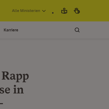
(Öffnet in neuem Fenster)
Alle Ministerien
Karriere
k Rapp
se in
-