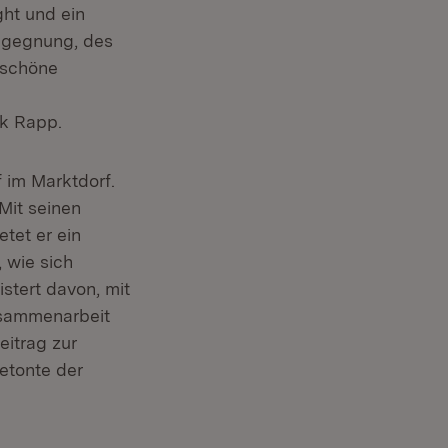
ght und ein
Begegnung, des
rschöne
ck Rapp.
 im Marktdorf.
Mit seinen
tet er ein
, wie sich
stert davon, mit
usammenarbeit
eitrag zur
etonte der