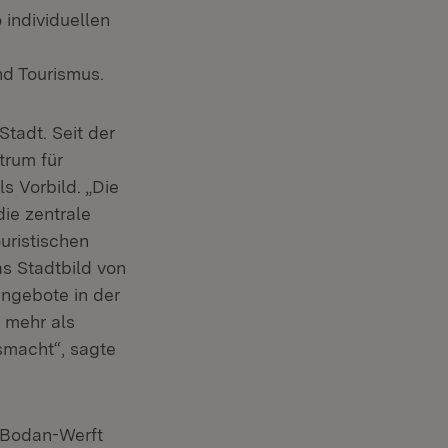
 individuellen
nd Tourismus.
Stadt. Seit der
trum für
s Vorbild. „Die
ie zentrale
ouristischen
as Stadtbild von
Angebote in der
t mehr als
smacht“, sagte
 Bodan-Werft