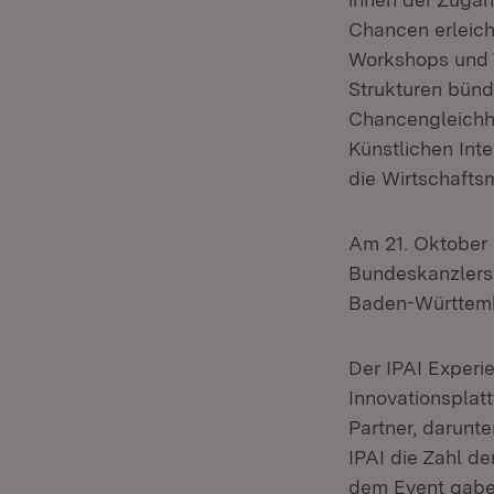
Chancen erleich
Workshops und T
Strukturen bünde
Chancengleichhe
Künstlichen Int
die Wirtschaftsm
Am 21. Oktober 
Bundeskanzlers.
Baden-Württem
Der IPAI Experi
Innovationsplat
Partner, darunt
IPAI die Zahl d
dem Event gaben 