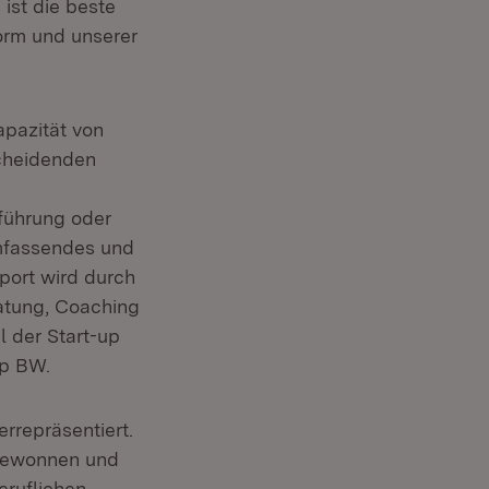
ist die beste
orm und unserer
apazität von
scheidenden
nführung oder
umfassendes und
port wird durch
ratung, Coaching
l der Start-up
up BW.
errepräsentiert.
 gewonnen und
ruflichen