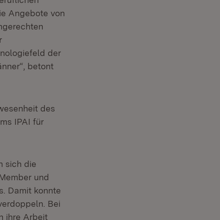
die Angebote von
engerechten
r
nologiefeld der
änner“, betont
wesenheit des
ms IPAI für
 sich die
00 Member und
s. Damit konnte
verdoppeln. Bei
 ihre Arbeit