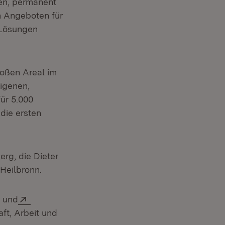
gen, permanent
n Angeboten für
-Lösungen
roßen Areal im
eigenen,
ür 5.000
 die ersten
rg, die Dieter
Heilbronn.
 Fenster)
Extern:
) und
ft, Arbeit und