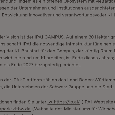
endung, indem es ein offenes Ökosystem mit vielfälti
ssen der Unternehmen und Institutionen ausgerichtete
Entwicklung innovativer und verantwortungsvoller KI
er Vision ist der IPAI CAMPUS. Auf einem 30 Hektar g
s schafft IPAI die notwendige Infrastruktur für einen 
g der KI. Baustart für den Campus, der künftig Raum f
wird, die rund um KI arbeiten, ist Ende dieses Jahres;
bis Ende 2027 bezugsfertig errichtet.
ren der IPAI-Plattform zählen das Land Baden-Württembe
g, die Unternehmen der Schwarz Gruppe und die Stadt 
Extern:
(Öffnet in neuem
tionen finden Sie unter
https://ip.ai/
(IPAI-Webseite
(Öffnet in neuem Fenster)
spark-ki-bw.de
(Webseite des Ministeriums für Wirtscha