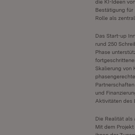
die KI-Ideen vo
Bestätigung für
Rolle als zentra
Das Start-up In
rund 250 Schrei
Phase unterstüt
fortgeschrittene
Skalierung von 
phasengerechtes
Partnerschaften
und Finanzierung
Aktivitäten des
Die Realität als
Mit dem Projekt
ihnen der Zugan