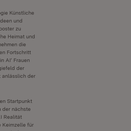
ogie Künstliche
 Ideen und
ooster zu
sche Heimat und
rnehmen die
n Fortschritt
in AI‘ Frauen
iefeld der
t anlässlich der
den Startpunkt
n der nächste
I Realität
 Keimzelle für