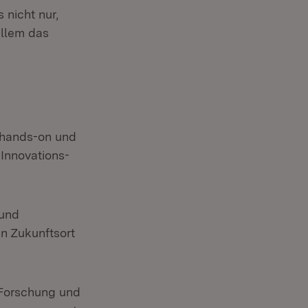
 nicht nur,
allem das
, hands-on und
-Innovations-
 und
n Zukunftsort
r Forschung und