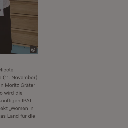
Nicole
te (11. November)
n Moritz Gräter
o wird die
ünftigen IPAI
jekt „Women in
das Land für die