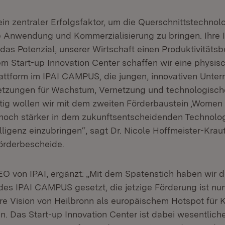
ein zentraler Erfolgsfaktor, um die Querschnittstechnol
die Anwendung und Kommerzialisierung zu bringen. Ihre
as Potenzial, unserer Wirtschaft einen Produktivitätsb
dem Start-up Innovation Center schaffen wir eine physi
lattform im IPAI CAMPUS, die jungen, innovativen Unte
tzungen für Wachstum, Vernetzung und technologische
itig wollen wir mit dem zweiten Förderbaustein ‚Women 
 noch stärker in dem zukunftsentscheidenden Technolog
lligenz einzubringen“, sagt Dr. Nicole Hoffmeister-Krau
örderbescheide.
CEO von IPAI, ergänzt: „Mit dem Spatenstich haben wir 
des IPAI CAMPUS gesetzt, die jetzige Förderung ist nu
re Vision von Heilbronn als europäischem Hotspot für K
n. Das Start-up Innovation Center ist dabei wesentliche