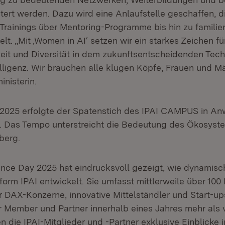
tert werden. Dazu wird eine Anlaufstelle geschaffen, 
rainings über Mentoring-Programme bis hin zu famili
lt. „Mit ‚Women in AI‘ setzen wir ein starkes Zeichen fü
it und Diversität in dem zukunftsentscheidenden Tech
elligenz. Wir brauchen alle klugen Köpfe, Frauen und M
inisterin.
2025 erfolgte der Spatenstich des IPAI CAMPUS in An
 Das Tempo unterstreicht die Bedeutung des Ökosyste
berg.
ence Day 2025 hat eindrucksvoll gezeigt, wie dynamisch
tform IPAI entwickelt. Sie umfasst mittlerweile über 1
er DAX-Konzerne, innovative Mittelständler und Start-up
er Member und Partner innerhalb eines Jahres mehr als 
die IPAI-Mitglieder und -Partner exklusive Einblicke in