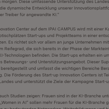
n morgen. Diese umfassende Unterstützung des Landes 
 die dynamische Entwicklung unserer Innovationsplattf
ler Treiber für angewandte KI.“
novation Center auf dem IPAI CAMPUS wird mit einer K
btischplätzen Start-ups und Projektteams in einer ent
zen. Es richtet sich vor allem an junge Unternehmen mit
m Reifegrad, die sich bereits in der Phase der Marktei
KI-Technologien befinden. Die Start-ups erhalten ein 
 Betreuungs- und Unterstützungsangebot. Dieser Sup
 bereitgestellt und umfasst die wichtigen Bereiche Be
. Die Förderung des Start-up Innovation Centers ist Tei
 Landes und unterstützt die Ziele der Kampagne Start-
 auch Studien zeigen: Frauen sind in der KI-Branche unt
 „Women in AI“ sollen mehr Frauen für die KI-Branche
g zu bedeutenden Netzwerken, Weiterbildungen und be