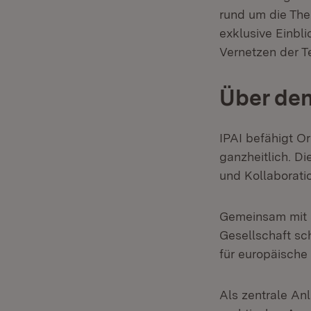
rund um die Them
exklusive Einbli
Vernetzen der T
Über den
IPAI befähigt Or
ganzheitlich. Di
und Kollaborati
Gemeinsam mit s
Gesellschaft sc
für europäische 
Als zentrale An