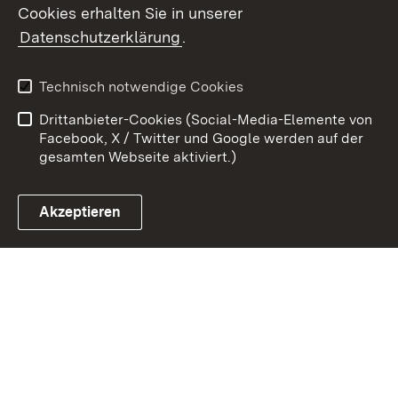
Cookies erhalten Sie in unserer
Zum 
Datenschutzerklärung
.
Kontakt
Datenschutz
Benutzungshinweise
Erklärung zur
Technisch notwendige Cookies
Barrierefreiheit
Drittanbieter-Cookies (Social-Media-Elemente von
Impressum
Cookies
Facebook, X / Twitter und Google werden auf der
gesamten Webseite aktiviert.)
Akzeptieren
Link zum Landesportal