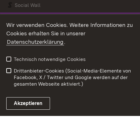
Social Wall
Youtube
Wir verwenden Cookies. Weitere Informationen zu
Cookies erhalten Sie in unserer
Zum 
Datenschutzerklärung
.
Kontakt
Datenschutz
Benutzungshinweise
Erklärung zur
Technisch notwendige Cookies
Barrierefreiheit
Drittanbieter-Cookies (Social-Media-Elemente von
Impressum
Cookies
Facebook, X / Twitter und Google werden auf der
gesamten Webseite aktiviert.)
Akzeptieren
Link zum Landesportal