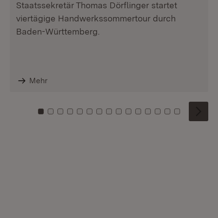
Staatssekretär Thomas Dörflinger startet
viertägige Handwerkssommertour durch
Baden-Württemberg.
Mehr
Zu Kachel: 0
Zu Kachel: 1
Zu Kachel: 2
Zu Kachel: 3
Zu Kachel: 4
Zu Kachel: 5
Zu Kachel: 6
Zu Kachel: 7
Zu Kachel: 8
Zu Kachel: 9
Zu Kachel: 10
Zu Kachel: 11
Zu Kachel: 12
Zu Kachel: 1
Zu Kachel