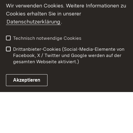
Wir verwenden Cookies. Weitere Informationen zu
Cookies erhalten Sie in unserer
Zum 
Datenschutzerklärung
.
Kontakt
Datenschutz
Benutzungshinweise
Erklärung zur
Technisch notwendige Cookies
Barrierefreiheit
Drittanbieter-Cookies (Social-Media-Elemente von
Impressum
Cookies
Facebook, X / Twitter und Google werden auf der
gesamten Webseite aktiviert.)
Akzeptieren
Link zum Landesportal