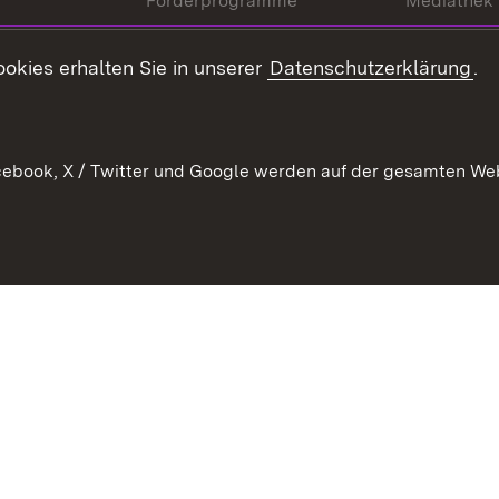
Förderprogramme
Mediathek
Kontakt
okies erhalten Sie in unserer
Datenschutzerklärung
.
Anfahrt
ebook, X / Twitter und Google werden auf der gesamten Webs
Kontakt
Datenschutz
Benutzungshinweise
Erkläru