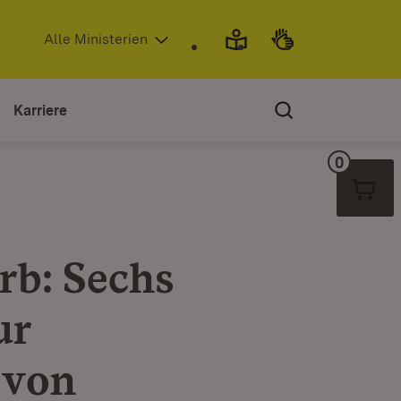
(Öffnet in neuem Fenster)
Alle Ministerien
Karriere
0
Warenko
rb: Sechs
ur
 von