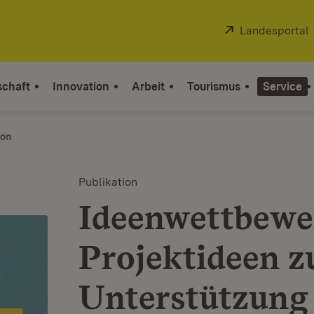
Extern:
Landesportal
schaft
Innovation
Arbeit
Tourismus
Service
ion
Publikation
Ideenwettbewe
Projektideen z
Unterstützung