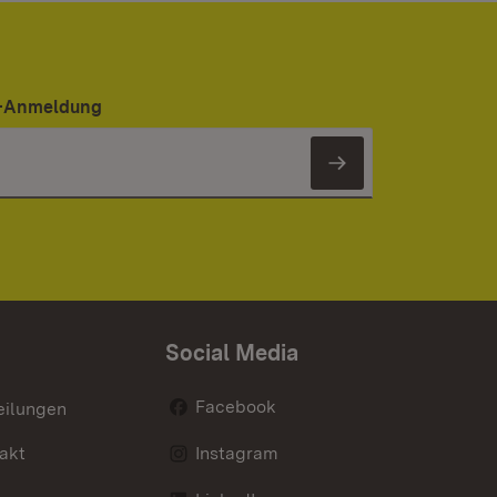
er-Anmeldung
Newsletter 
Social Media
Facebook
eilungen
akt
Instagram