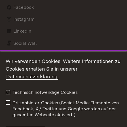
Facebook
Instagram
LinkedIn
Social Wall
Youtube
Wir verwenden Cookies. Weitere Informationen zu
Cookies erhalten Sie in unserer
Zum 
Datenschutzerklärung
.
Kontakt
Datenschutz
Benutzungshinweise
Erklärung zur
Technisch notwendige Cookies
Barrierefreiheit
Drittanbieter-Cookies (Social-Media-Elemente von
Impressum
Cookies
Facebook, X / Twitter und Google werden auf der
gesamten Webseite aktiviert.)