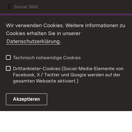
Social Wall
Youtube
Wir verwenden Cookies. Weitere Informationen zu
Cookies erhalten Sie in unserer
Zum 
Datenschutzerklärung
.
Kontakt
Datenschutz
Benutzungshinweise
Erklärung zur
Technisch notwendige Cookies
Barrierefreiheit
Drittanbieter-Cookies (Social-Media-Elemente von
Impressum
Cookies
Facebook, X / Twitter und Google werden auf der
gesamten Webseite aktiviert.)
Akzeptieren
Link zum Landesportal