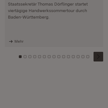
Staatssekretär Thomas Dörflinger startet
viertägige Handwerkssommertour durch
Baden-Württemberg.
Mehr
Zu Kachel: 0
Zu Kachel: 1
Zu Kachel: 2
Zu Kachel: 3
Zu Kachel: 4
Zu Kachel: 5
Zu Kachel: 6
Zu Kachel: 7
Zu Kachel: 8
Zu Kachel: 9
Zu Kachel: 10
Zu Kachel: 11
Zu Kachel: 12
Zu Kachel: 1
Zu Kachel