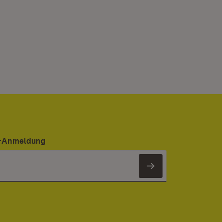
er-Anmeldung
Newsletter 