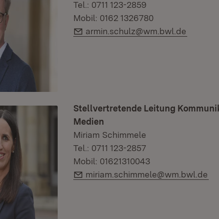
Tel.: 0711 123-2859
Mobil: 0162 1326780
E-Mail:
armin.schulz@wm.bwl.de
Stellvertretende Leitung Kommuni
Medien
Miriam Schimmele
Tel.: 0711 123-2857
Mobil: 01621310043
E-Mail:
miriam.schimmele@wm.bwl.de