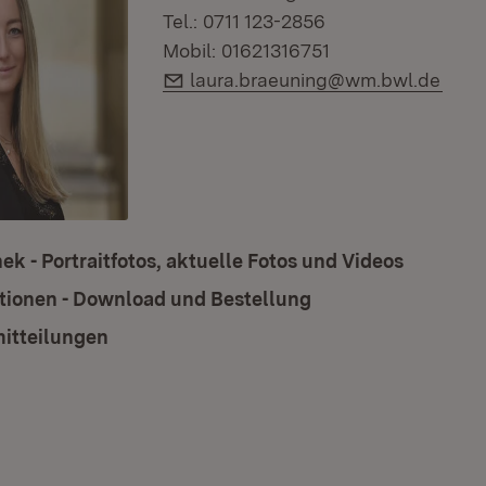
Tel.: 0711 123-2856
Mobil: 01621316751
E-Mail:
laura.braeuning@wm.bwl.de
ek - Portraitfotos, aktuelle Fotos und Videos
tionen - Download und Bestellung
itteilungen