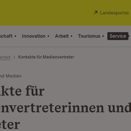
Extern:
Landesportal
schaft
Innovation
Arbeit
Tourismus
Service
arbeit
Kontakte für Medienvertreter
nd Medien
kte für
nvertreterinnen und
eter