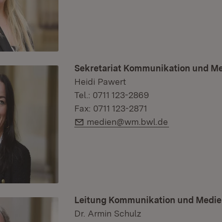
Sekretariat Kommunikation und M
Heidi Pawert
Tel.: 0711 123-2869
Fax: 0711 123-2871
E-Mail:
medien@wm.bwl.de
Leitung Kommunikation und Medi
Dr. Armin Schulz