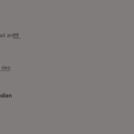
E-Mail:
ail an
n des
edien