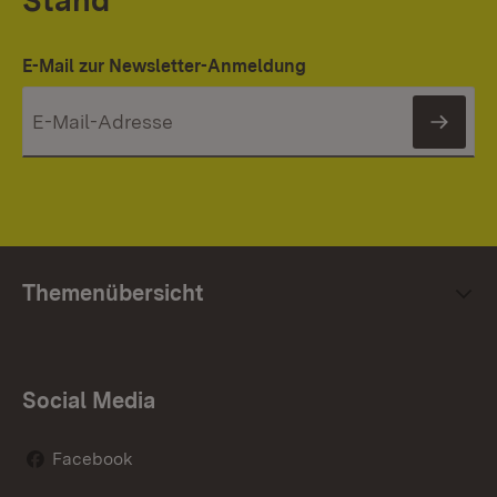
Stand
E-Mail zur Newsletter-Anmeldung
News
Themenübersicht
Social Media
Facebook