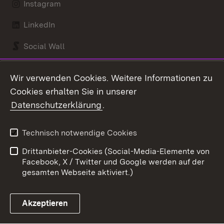
Instagram
LinkedIn
Social Wall
Youtube
Wir verwenden Cookies. Weitere Informationen zu
Cookies erhalten Sie in unserer
Zum 
Datenschutzerklärung
.
Kontakt
Datenschutz
Benutzungshinweise
Erklärung zur
Technisch notwendige Cookies
Barrierefreiheit
Drittanbieter-Cookies (Social-Media-Elemente von
Impressum
Cookies
Facebook, X / Twitter und Google werden auf der
gesamten Webseite aktiviert.)
Akzeptieren
Link zum Landesportal