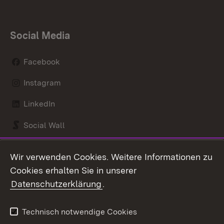
Social Media
Facebook
Instagram
LinkedIn
Social Wall
Youtube
Wir verwenden Cookies. Weitere Informationen zu
Cookies erhalten Sie in unserer
Zum 
Datenschutzerklärung
.
Kontakt
Datenschutz
Benutzungshinweise
Erklärung zur
Technisch notwendige Cookies
Barrierefreiheit