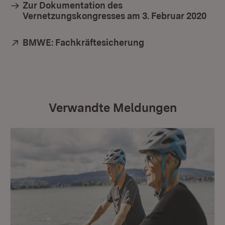
Zur Dokumentation des
Vernetzungskongresses am 3. Februar 2020
Extern:
BMWE: Fachkräftesicherung
(Öffnet in neuem F
Verwandte Meldungen