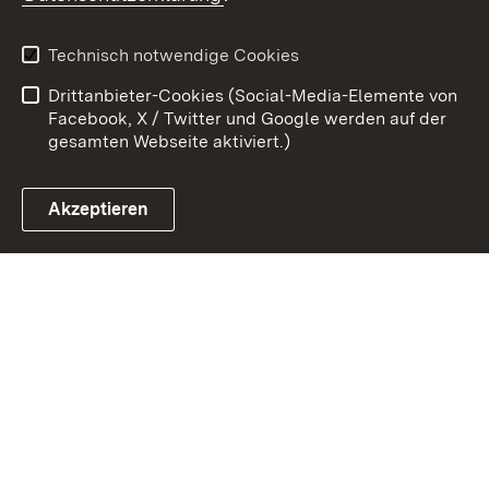
Kontakt
Datenschutz
Benutzungshinweise
Erklärung zur
Technisch notwendige Cookies
Barrierefreiheit
Drittanbieter-Cookies (Social-Media-Elemente von
Impressum
Cookies
Facebook, X / Twitter und Google werden auf der
gesamten Webseite aktiviert.)
Akzeptieren
Link zum Landesportal