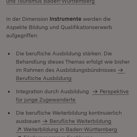
und Tourismus Baden-Württemberg
In der Dimension
Instrumente
werden die
Aspekte Bildung und Qualifikationserwerb
aufgegriffen:
Die berufliche Ausbildung stärken. Die
Behandlung dieses Themas erfolgt wie bisher
im Rahmen des Ausbildungsbündnisses
Berufliche Ausbildung
Integration durch Ausbildung
Perspektive
für junge Zugewanderte
Die berufliche Weiterbildung kontinuierlich
ausbauen
Berufliche Weiterbildung
Extern:
(Öffnet
Weiterbildung in Baden-Württemberg
Extern:
(Öffnet in neuem 